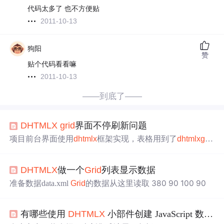
代码太多了 也不方便贴
2011-10-13
狗阳
赞
贴个代码看看嘛
2011-10-13
——到底了——
DHTMLX
grid
界面不停刷新问题
项目前台界面使用
dhtmlx
框架实现，表格用到了
dhtmlx
grid
, 后台传递数据到前台时，随机会出现，界面不断刷新问题
grid
的数据通过后台返回的xml加载： my
grid
.loadXML("of
DHTMLX
做一个
Grid
列表显示数据
mNewRptStagingList?status="+ (saveButtonStatus ? "ro" : "e
d")); 感觉很莫名其妙，后台servelet多次受到请求，但是不
380
90
100
90
准备数据data.xml
Grid
的数据从这里读取
知道
有哪些使用
DHTMLX
小部件创建 JavaScript 数据透视网格的关键点？