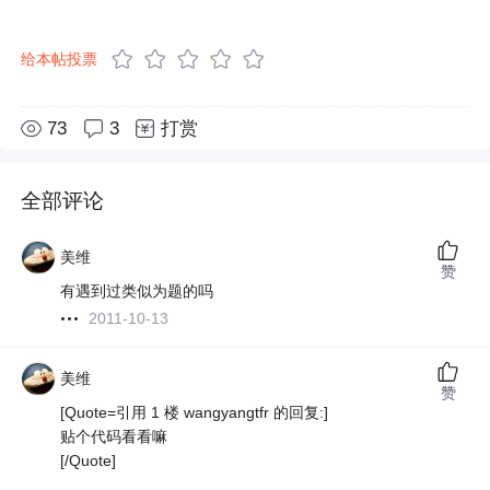
给本帖投票
73
3
打赏
全部评论
美维
赞
有遇到过类似为题的吗
2011-10-13
美维
赞
[Quote=引用 1 楼 wangyangtfr 的回复:]
贴个代码看看嘛
[/Quote]