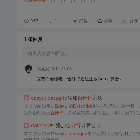
给本帖投票
357
1
打赏
分享
收藏
1 条
回复
请发表友善的回复…
高无忌
2012-03-08
应该不会慢吧，合计行通过生成json计算合计
easyui
datagrid
添加
合计
行
方法
本文介绍如何在
EasyUI
的
Datagrid
组件中动态添加
合计
行
，
功后自动插入
合计
行
，并设置其样式和数据。同时，为了防
datagrid
中添加
合计
行
计算
合计
本文介绍如何在
EasyUI
datagrid
中实现支出明细
合计
行
的功