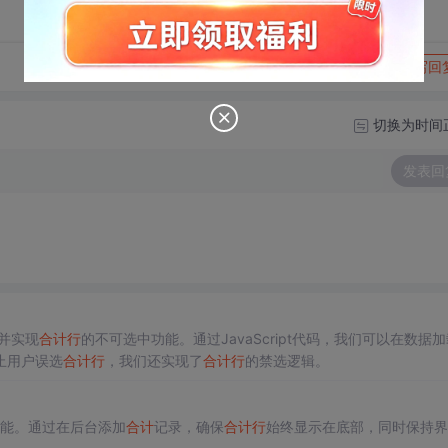
转发到动态
举报
写回
切换为时间
发表回
并实现
合计
行
的不可选中功能。通过JavaScript代码，我们可以在数据
止用户误选
合计
行
，我们还实现了
合计
行
的禁选逻辑。
能。通过在后台添加
合计
记录，确保
合计
行
始终显示在底部，同时保持界