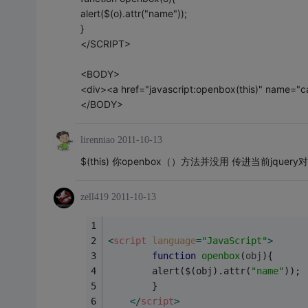
alert($(o).attr("name"));
}
</SCRIPT>
<BODY>
<div><a href="javascript:openbox(this)" name="c
</BODY>
lirenniao
2011-10-13
$(this) 你openbox（）方法并没用 传进当前jquer
zell419
2011-10-13
<
script
language
=
"JavaScript"
>
function
openbox
(
obj
)
{
        alert($(obj).attr(
"name"
));
        }
</
script
>