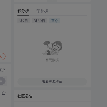
积分榜
荣誉榜
近7日
近30日
至今
复
暂无数据
正序
复
查看更多榜单
社区公告