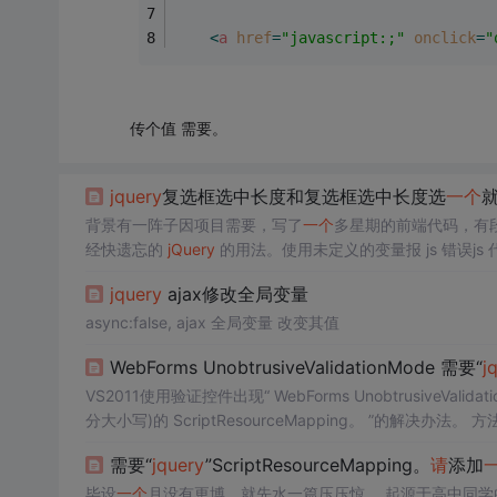
<
a
href
=
"javascript:;"
onclick
=
"
传个值 需要。
jquery
复选框选中长度和复选框选中长度选
一个
背景有一阵子因项目需要，写了
一个
多星期的前端代码，有段
经快遗忘的
jQuery
的用法。使用未定义的变量报 js 错误j
果不传递某个参数时流程需要单独处理。如果直接使用该变量，而调
jquery
ajax修改全局变量
断...
async:false, ajax 全局变量 改变其值
WebForms UnobtrusiveValidationMode 需要“
j
VS2011使用验证控件出现“ WebForms UnobtrusiveValidat
需要“
jquery
”ScriptResourceMapping。
请
添加
毕设
一个
月没有更博，就先水一篇压压惊。 起源于高中同学