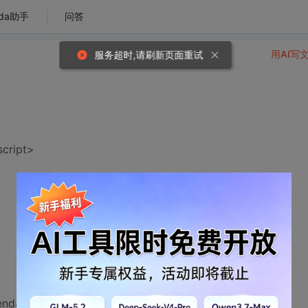
da助手
问答
用AI写
script>
endar">more...</a></div>