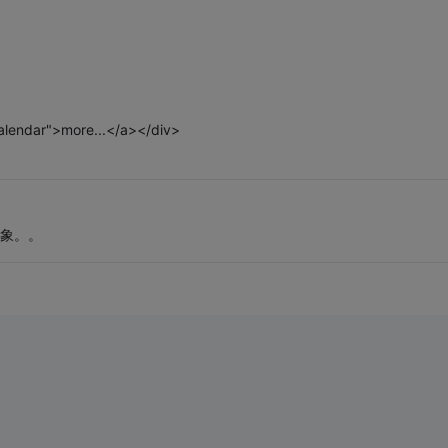
alendar">more...</a></div>
y对象。。