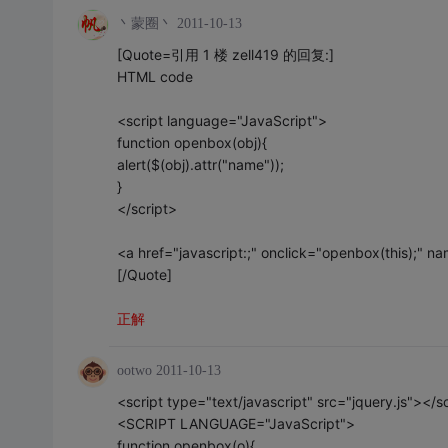
丶蒙圈丶
2011-10-13
[Quote=引用 1 楼 zell419 的回复:]
HTML code
<script language="JavaScript">
function openbox(obj){
alert($(obj).attr("name"));
}
</script>
<a href="javascript:;" onclick="openbox(this);" 
[/Quote]
正解
ootwo
2011-10-13
<script type="text/javascript" src="jquery.js"></s
<SCRIPT LANGUAGE="JavaScript">
function openbox(o){