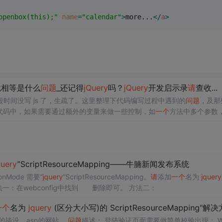
openbox(this);"
name
=
"calendar"
>
more...
</
a
>
就相等是什么
问题
_还记得
jQuery
吗？
jQuery
开发启示录
请
查收...
时间没写 js 了，生疏了。这里整理下代码编写过程中遇到的
问题
，及那
s 代码中，如果需要通过额外的变量来做一些控制，如
一个
方法中多个参数
用方未传递时，页面 js 会报变量 undefied 的错误。解决办法：
query
”ScriptResourceMapping——牛腩新闻发布系统
ionMode 需要“
jquery
”ScriptResourceMapping。
请
添加
一个
名为
jquery
分大小写)的 ScriptResourceMapping。 ”的解决办法。 方法一：在webconfig中找到 删除即可。 方法二：
一个
名为
jquery
(区分大小写)的 ScriptResourceMapping"解
的毕设，asp的网站。
问题
描述： 登陆验证页面需要做简单校验出现： WebF