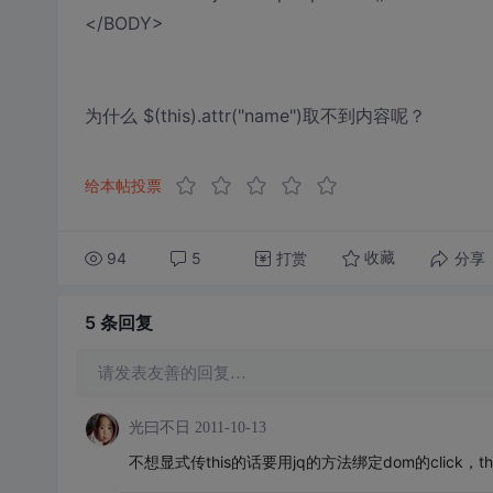
</BODY>
为什么 $(this).attr("name")取不到内容呢？
给本帖投票
94
5
打赏
分享
收藏
5 条
回复
请发表友善的回复…
光曰不日
2011-10-13
不想显式传this的话要用jq的方法绑定dom的click，