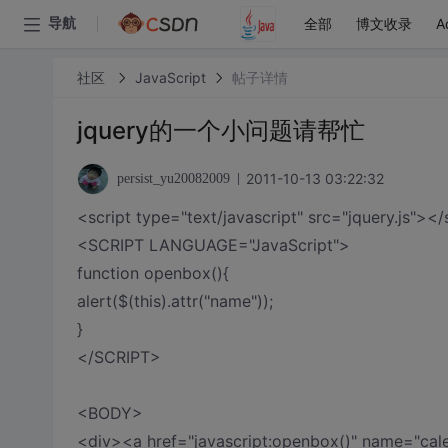
全部
博文收录
A
导航
社区
JavaScript
帖子详情
jquery的一个小问题请帮忙
2011-10-13 03:22:32
persist_yu20082009
<script type="text/javascript" src="jquery.js"></
<SCRIPT LANGUAGE="JavaScript">
function openbox(){
alert($(this).attr("name"));
}
</SCRIPT>
<BODY>
<div><a href="javascript:openbox()" name="cal