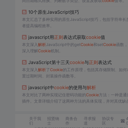
间日期格式转换、判断数字类型、设置及获取
cookie
值等。
10个原生JavaScript技巧
本文汇总了多种实用的原生JavaScript技巧，包括字
者提高编程效率。
javascript用
正则
表达式获取
cookie
值
本文深入
解析
JavaScript中的get
Cookie
和set
Cookie
函数，
深入理解
Cookie
机制。
JavaScript第十三天
cookie
与
正则
表达式
本文深入
解析
了
Cookie
的工作原理，包括其存储限制、如何
置过期时间、封装操作函数等。
javascript中
cookie
的使用与
解析
本文对比了两种实现记住密码功能的
Cookie
方法：一种是通过Ja
插件。文章详细介绍了这两种方法的具体实现，并对其优缺
关于我
招贤纳
商务合
寻求报
协议专
们
士
作
道
区