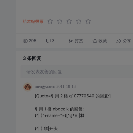
给本帖投票
295
3
打赏
分享
收藏
3 条
回复
请发表友善的回复…
mengyaoren
2011-10-13
[Quote=引用 2 楼 q107770540 的回复:]
引用 1 楼 nbgcqlk 的回复:
(^| )"+name+"=([^;]*)(;|$)
(^| ):非|开头