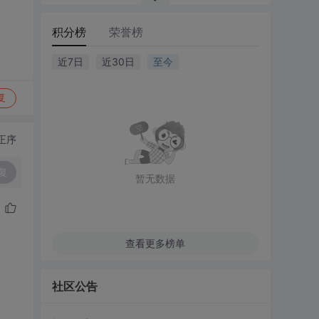
积分榜
荣誉榜
近7日
近30日
至今
复
正序
复
暂无数据
查看更多榜单
社区公告