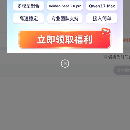
转发到动态
举报
写回
切换为时间
发表回