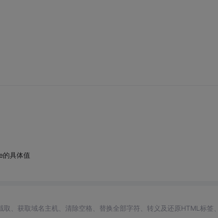
ie的具体值
长度截取、获取域名主机、清除空格、替换全部字符、转义及还原HTML标签