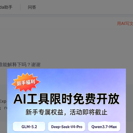
da助手
问答
用AI写
，谁能解释下吗？谢谢
Exp("(^| )"+name+"=([^;]*)(;|$)"));
; return null;