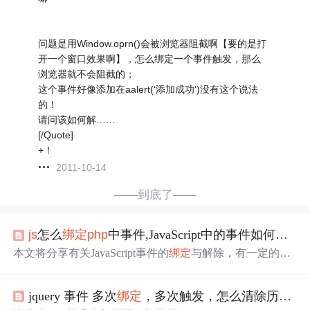
问题是用Window.oprn()会被浏览器阻截啊【要的是打
开一个窗口效果啊】，怎么绑定一个事件触发，那么
浏览器就不会阻截的；
这个事件好像添加在aalert(‘添加成功’)没有这个说法
的！
请问该如何解……
[/Quote]
+！
2011-10-14
——到底了——
js
怎么
绑定
php
中事件,JavaScript中的事件如何进行
本文将分享有关JavaScript事件的
绑定
与解除，有一定的参
考价值，希望对大家有所帮助JavaScript中的事件表示当我
们点击某个 HTML 元素时启动一段 JavaScript，从而触发
jquery 事件 多次
绑定
，多次触发，怎么清除历史
绑
浏览器的行为，我们常常需要用到事件的
绑定
，接下来将