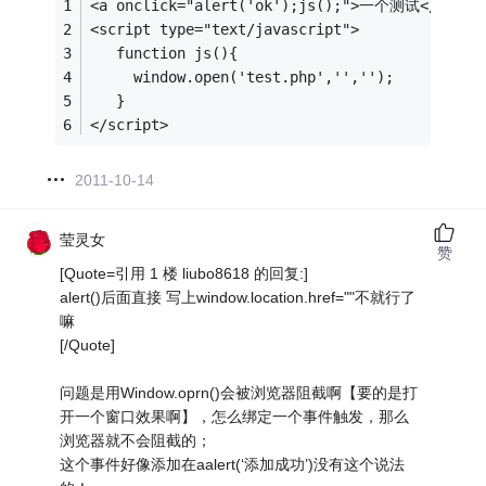
<a onclick="alert('ok');js();">一个测试</a>
<script type="text/javascript">
   function js(){
     window.open('test.php','','');   
   }
</script>
2011-10-14
莹灵女
赞
[Quote=引用 1 楼 liubo8618 的回复:]
alert()后面直接 写上window.location.href=""不就行了
嘛
[/Quote]
问题是用Window.oprn()会被浏览器阻截啊【要的是打
开一个窗口效果啊】，怎么绑定一个事件触发，那么
浏览器就不会阻截的；
这个事件好像添加在aalert(‘添加成功’)没有这个说法