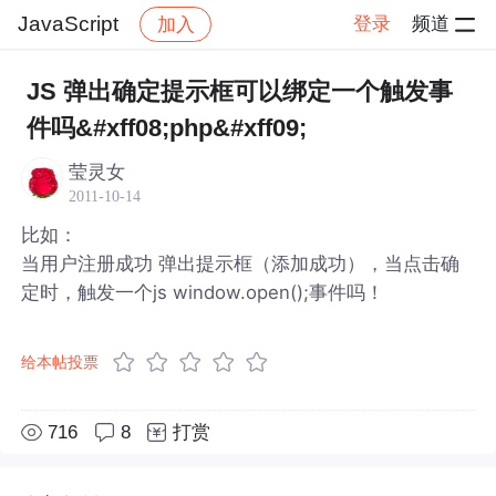
JavaScript
登录
频道
加入
帖子详情
社区
JavaScript
JS 弹出确定提示框可以绑定一个触发事
件吗&#xff08;php&#xff09;
莹灵女
2011-10-14
比如：
当用户注册成功 弹出提示框（添加成功），当点击确
定时，触发一个js window.open();事件吗！
给本帖投票
716
8
打赏