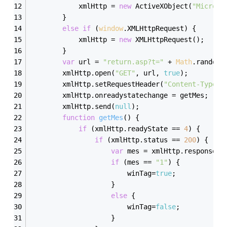
            xmlHttp = 
new
 ActiveXObject(
"Microso
        }
else
if
 (
window
.XMLHttpRequest) {
            xmlHttp = 
new
 XMLHttpRequest();
        }
var
 url = 
"return.asp?t="
 + 
Math
.random(
        xmlHttp.open(
"GET"
, url, 
true
);
        xmlHttp.setRequestHeader(
"Content-Type"
,
        xmlHttp.onreadystatechange = getMes;
        xmlHttp.send(
null
);
function
getMes
(
) 
{
if
 (xmlHttp.readyState == 
4
) {
if
 (xmlHttp.status == 
200
) {
var
 mes = xmlHttp.responseTe
if
 (mes == 
"1"
) {	
                        winTag=
true
;
                    }
else
 {
                        winTag=
false
;		
                    }