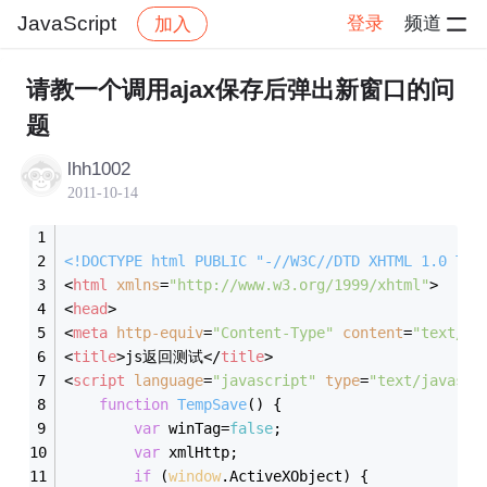
JavaScript
登录
频道
加入
帖子详情
社区
JavaScript
请教一个调用ajax保存后弹出新窗口的问
题
lhh1002
2011-10-14
<!DOCTYPE 
html
PUBLIC
"-//W3C//DTD XHTML 1.0 Tra
<
html
xmlns
=
"http://www.w3.org/1999/xhtml"
>
<
head
>
<
meta
http-equiv
=
"Content-Type"
content
=
"text/ht
<
title
>
js返回测试
</
title
>
<
script
language
=
"javascript"
type
=
"text/javascr
function
TempSave
(
) 
{
var
 winTag=
false
;	
var
 xmlHttp;
if
 (
window
.ActiveXObject) {