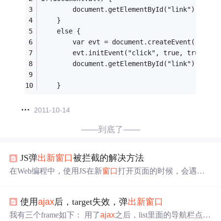
		document.getElementById("link").click
	}
	else {
		var evt = document.createEvent("Mouse
        evt.initEvent("click", true, true);  
        document.getElementById("link").dispa
	} 
2011-10-14
——到底了——
JS弹
出新
窗口
被拦截的解决方法
在Web编程中，使用JS在新
窗口
打开页面的时候，会遇到
被浏览器拦截的情况，那么，我们如何才能让JS打开新
窗
口
不被浏览器阻止呢？ 一、
问题
一 一般情况下，如果直接
使用
ajax
后，target失效，弹
出新
窗口
在js中
调用
window.open()函数去打开
一个
新
窗口
，浏览器
会对弹出的
窗口
进行拦截，因为浏览器会把该
窗口
认为是
我有三个frame如下： 用了
ajax
之后，list里面的导航栏点击