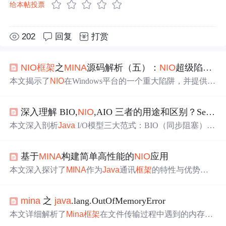
给本帖投票
202
回复
打赏
NIO
框架
之
MINA
源码解析（五）：
NIO
超级陷阱和
本文揭示了
NIO
在Windows平台的一个重大陷阱，并提供了
解决方案。通过
限制
端口数量及
使用
范围来规避问题，并
介绍了如何利用同步IO与
MINA
进行高效通信。
深入理解 BIO,
NIO
,AIO 三者的用途和区别？Select，poll，epoll 操作系统函数简介
本文深入剖析
Java
I/O模型三大范式：BIO（同步阻塞）、
NIO
（同步非阻塞）和AIO（异步非阻塞），重点阐释其工
作机制、适用场景及核心差异；详细解析
NIO
底层依赖的
基于
MINA
构建简单高性能的
NIO
应用
系统级I/O多路复用机制——select、poll、epoll的实现原
理、性能特征与演进关系；并简述主流网络
框架
Netty、
MI
本文深入探讨了
MINA
作为
Java
通讯
框架
的特性与优势，
NA
、Grizzly对
NIO
的工程化封装与实践优势。
包括其基于
Java
NIO
的支持、过滤器模型、高度可定制的
线程模型等。通过一个简单的时间服务器实现案例，展示
mina
之
java
.lang.OutOfMemoryError
了如何快速上手并利用
MINA
的特性优化应用性能。同时，
文章提供了详细的
MINA
架构解析及关键组件如IoHandler、
本文详细解析了
Mina
框架
在文件传输过程中遇到的内存溢
IoSession和IoFilter的
使用
指导，以及性能优化策略，包括
出问题，并深入探讨了
Java
NIO
框架
中的堆内存与本机直