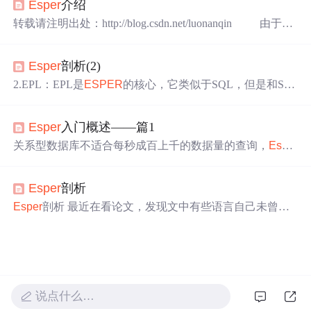
Esper
介绍
后发现他确实是很高级的东西。不过貌似在国内的应用很
少，网上都查不到什么资料的，所以我觉得在博客里写一
转载请注明出处：http://blog.csdn.net/luonanqin 由于项
下自己的学习的收获
目需要，我开始了学习
Esper
的任务。刚开始觉得他是个
很高级的东西，学了一段时间后发现他确实是很高级的东
Esper
剖析(2)
西。不过貌似在国内的应用很少，网上都查不到什么资料
的，所以我觉得在博客里写一下自己的学习的收获，一是
2.EPL：EPL是
ESPER
的核心，它类似于SQL，但是和SQ
总结所学知识点...
L的执行方式不同。SQL是数据在那里，你每次执行SQL就
会触发一次查询；而EPL是查询在这里，数据输入达到一
Esper
入门概述——篇1
定条件即可触发查询。这个条件可以有多种:a).每个event对
象来就触发一次查询，并只处理当前对象这个EPL语句会
关系型数据库不适合每秒成百上千的数据量的查询，
Espe
在每个OrderEvent对象到达后，并将该event交给后续的List
r
引擎允许应用存储查询并运行数据通过，来代替存储数据
ener进行处理。但是这种用法不多见，意义不大。
并执行查询存储数据的工作方式。
Esper
的事件模式匹配
Esper
剖析
和事件流查询虽然是应对不同需求的，但是都是通过相同
的API来实现的。 事件驱动应用服务器是为每秒需要处理
Esper
剖析 最近在看论文，发现文中有些语言自己未曾见
超过100，000个事件的服务器提供一个运行时和多种支撑
过，经过一番搜索，才发觉是自己接触到了新知识。 官
基础设施服务（如传输、安全、事件日志、高可靠性和连
网：http://
esper
.codehaus.org/about/
esper
/
esper
.html
Esper
接、持久化等）。事件驱动
为一款开源的实时分析引擎。是一个强大的支持ESP(Event
StreamProcess)和CEP(ComplexEventProc
说点什么…