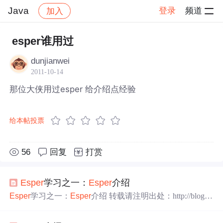
Java
登录
频道
加入
帖子详情
社区
Java
esper谁用过
dunjianwei
2011-10-14
那位大侠用过esper 给介绍点经验
给本帖投票
56
回复
打赏
Esper
学习之一：
Esper
介绍
Esper
学习之一：
Esper
介绍 转载请注明出处：http://blog.cs
dn.net/luonanqin 由于项目需要，我开始了学习
Esper
的任务。刚开始觉得他是个很高级的东西，学了一段时间