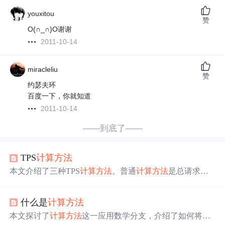
youxitou
赞
O(∩_∩)O谢谢
2011-10-14
miracleliu
赞
约瑟夫环
百度一下，你就知道
2011-10-14
——到底了——
TPS
计算
方法
本文介绍了三种TPS
计算
方法
。普通
计算
方法
是总请求数
除以总时间，按此
方法
测试环境每秒发0.48请求可满足线
上需求；二八原则
计算
是80%总请求数除以20%总时间，
什么是
计算
方法
测试环境TPS达1.91可满足需求；还可按业务数据
计算
稳定
性和压力测试的并发量。
本文探讨了
计算
方法
这一应用数学分支，介绍了如何将复