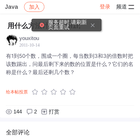
Java
登录
频道
加入
帖子详情
社区
Java
服务超时,请刷新
用什么方法计算&#xff1f;
页面重试
youxitou
2011-10-14
有1到50个数，围成一个圈，每当数到3和3的倍数时把
该数踢出，问最后剩下来的数的位置是什么？它们的名
称是什么？最后还剩几个数？
给本帖投票
144
2
打赏
全部评论