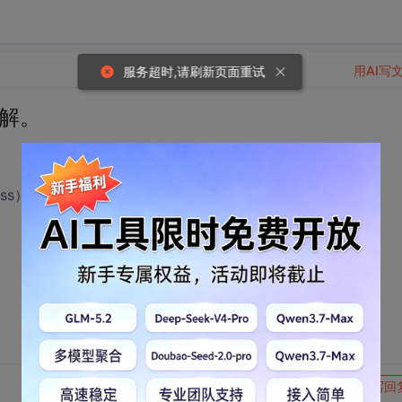
用AI写
服务超时,请刷新页面重试
求解。
4:mi:ss），我希望从第一行开始，每隔15分钟取一行,如何做呢？
转发到动态
举报
写回