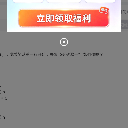
切换为时间
发表回
:mi:ss），我希望从第一行开始，每隔15分钟取一行,如何做呢？
.
) n
 = 0
) n