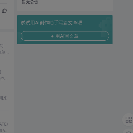
暂无公告
试试用AI创作助手写篇文章吧
+ 用AI写文章
间
为单
以十
间
单位准
进制
用来
ATE)
TRAC