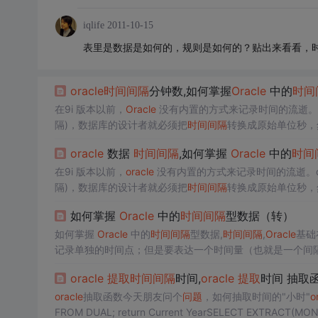
iqlife
2011-10-15
表里是数据是如何的，规则是如何的？贴出来看看，
oracle
时间间隔
分钟数,如何掌握
Oracle
中的
时间
在9i 版本以前，
Oracle
没有内置的方式来记录时间的流逝。
隔)，数据库的设计者就必须把
时间间隔
转换成原始单位秒，
位准确地表示时间，但是它使得时间的计算变得很困难。比如，
oracle
数据
时间间隔
,如何掌握
Oracle
中的
时间
进制为基础...
在9i 版本以前，
oracle
没有内置的方式来记录时间的流逝。d
隔)，数据库的设计者就必须把
时间间隔
转换成原始单位秒，然
确地表示时间，但是它使得时间的计算变得很困难。比如，60
如何掌握
Oracle
中的
时间间隔
型数据（转）
为基础...
如何掌握
Oracle
中的
时间间隔
型数据,
时间间隔
,
Oracle
基础
记录单独的时间点；但是要表达一个时间量（也就是一个间隔
oracle
提取
时间间隔
时间,
oracle
提取
时间 抽取
oracle
抽取函数今天朋友问个
问题
，如何抽取时间的"小时"
o
FROM DUAL; return Current YearSELECT EXTRACT(MO