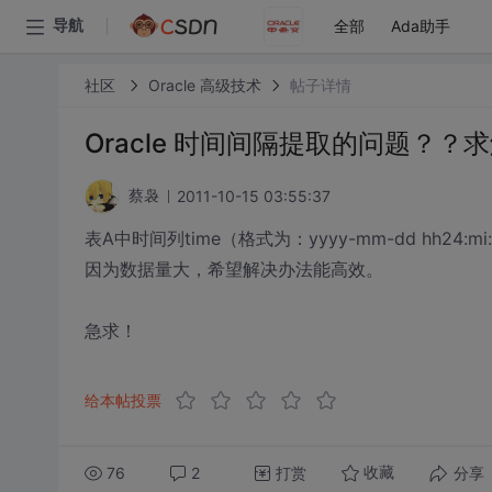
全部
Ada助手
导航
社区
Oracle 高级技术
帖子详情
Oracle 时间间隔提取的问题？？
2011-10-15 03:55:37
蔡袅
表A中时间列time（格式为：yyyy-mm-dd hh2
因为数据量大，希望解决办法能高效。
急求！
给本帖投票
76
2
打赏
分享
收藏