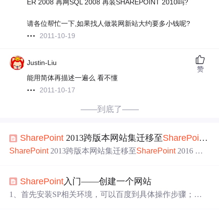
ER 2008 再网SQL 2008 再装SHAREPOINT 2010吗?
请各位帮忙一下,如果找人做装网新站大约要多小钱呢?
2011-10-19
Justin-Liu
赞
能用简体再描述一遍么 看不懂
2011-10-17
——到底了——
SharePoint
2013跨版本网站集迁移至
SharePoint
20
SharePoint
2013跨版本网站集迁移至
SharePoint
2016 上
篇博客我们做了
SharePoint
2016的网站集的备份还原，提
到了
SharePoint
不同版本之间的网站集不能直接还原，今
SharePoint
入门——创建一个网站
天我们讲解如何实现这一过程。 先说
一下
大致的思路 1、
将生产数据的
SharePoint
2013 的网站集备份出来，还原到
1、首先安装SP相关环境，可以百度到具体操作步骤；
一个
SharePoint
2013的中间环境中的一个空的Sha
（以下步骤基于本人环境：本人用的Win10自带的Hyper-V
虚拟机、Windows Server2012R2、SQL2014以及
SharePoin