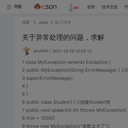
全部
技术交流
导航
社区
Java
帖子详情
关于异常处理的问题，求解
2011-10-16 12:55:12
khw0604
1 class MyException extends Exception {
2 public MyException(String ErrorMessage) {
3 super(ErrorMessage);
4 }
5 }
6 public class Student1 { //创建Studen1类
7 public void speak(int m) throws MyExcep
8 if(m > 1000){
9 throw new MyException("参数太大了");