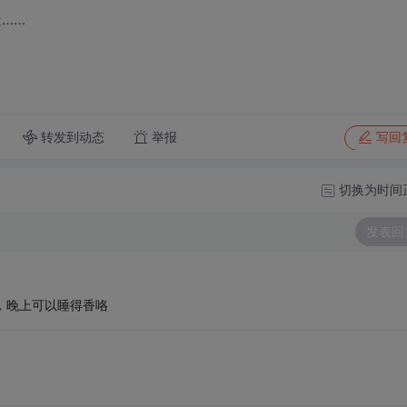
……
转发到动态
举报
写回
切换为时间
发表回
，晚上可以睡得香咯