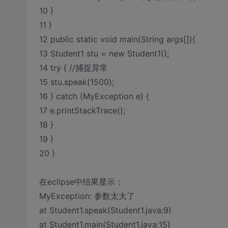
10 }
11 }
12 public static void main(String args[]){
13 Student1 stu = new Student1();
14 try { //捕捉异常
15 stu.speak(1500);
16 } catch (MyException e) {
17 e.printStackTrace();
18 }
19 }
20 }
在eclipse中结果显示：
MyException: 参数太大了
at Student1.speak(Student1.java:9)
at Student1.main(Student1.java:15)