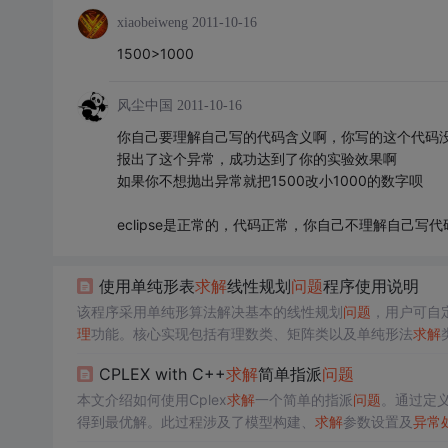
xiaobeiweng
2011-10-16
1500>1000
风尘中国
2011-10-16
你自己要理解自己写的代码含义啊，你写的这个代码没有什
报出了这个异常，成功达到了你的实验效果啊
如果你不想抛出异常就把1500改小1000的数字呗
eclipse是正常的，代码正常，你自己不理解自己写
使用单纯形表
求解
线性规划
问题
程序使用说明
该程序采用单纯形算法解决基本的线性规划
问题
，用户可自
理
功能。核心实现包括有理数类、矩阵类以及单纯形法
求解
CPLEX with C++
求解
简单指派
问题
本文介绍如何使用Cplex
求解
一个简单的指派
问题
。通过定
得到最优解。此过程涉及了模型构建、
求解
参数设置及
异常