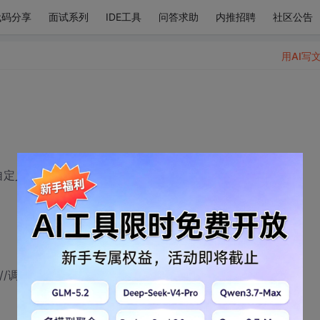
代码分享
面试系列
IDE工具
问答求助
内推招聘
社区公告
用AI写
 //自定义异常
tion{ //调用speak方法抛出异常