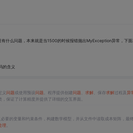
么问题，本来就是当1500的时候报错抛出MyException异常，下面
代码的含义
定义
问题
或使用预设
问题
。程序提供创建
问题
、
求解
、保存
求解
过程及
异
类，保证了计算精度并提供了详细的交互界面。
义必要的变量和约束条件，构建数学模型，并从文件中读取成本矩阵，最
处理
。