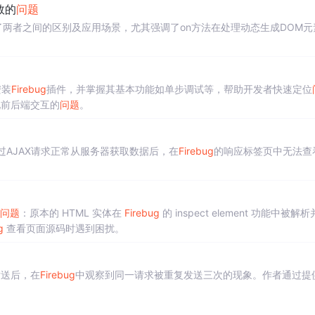
数的
问题
细解析了两者之间的区别及应用场景，尤其强调了on方法在处理动态生成DOM元
安装
Firebug
插件，并掌握其基本功能如单步调试等，帮助开发者快速定位
现前后端交互的
问题
。
过AJAX请求正常从服务器获取数据后，在
Firebug
的响应标签页中无法查
问题
：原本的 HTML 实体在
Firebug
的 inspect element 功能中被解
g
查看页面源码时遇到困扰。
发送后，在
Firebug
中观察到同一请求被重复发送三次的现象。作者通过提
。