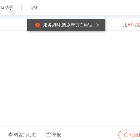
da助手
问答
用AI写
服务超时,请刷新页面重试
转发到动态
举报
写回