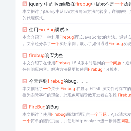
jquary 中的live函数在
firebug
中提示不是
一个
函
本文探讨了jQuery中从live方法向on方法的转变，详
的代理模式。
使用
FireBug
调试Js
本文介绍了一种利用
Firebug
调试JavaScript的方法。通过
。文章还分享了
一个
实际案例，展示了如何通过
Firebug
发
firebug
响应为空
本文介绍了在使用
Firebug
1.5.4版本时遇到的
一个
问题
：通
任何响应内容。解决方法是更换使用
Firebug
1.4版本。
今天遇到
firebug
的bug。。。
本文描述了
一个
关于
Firebug
在显示 HTML 源文件时存在的
换为实际字符的现象。此现象可能导致开发者在依赖
Firebu
FireBug
的Bug
本文探讨了使用
Firebug
调试时遇到的
一个
问题
：Ajax请求
一个
简单的测试页面，并使用httpAnalyzer进一步排查
问题