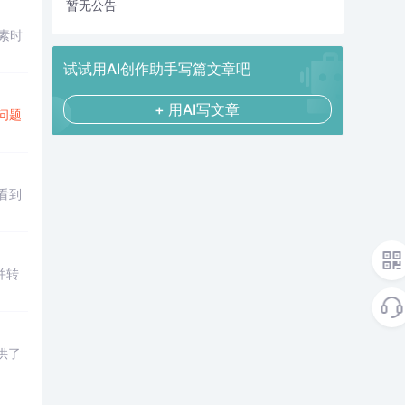
暂无公告
素时
试试用AI创作助手写篇文章吧
+ 用AI写文章
问题
看到
析并转
供了