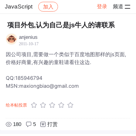
JavaScript
登录
频道
加入
帖子详情
社区
JavaScript
项目外包,认为自己是js牛人的请联系
anjenius
2011-10-17
因公司项目,需要做一个类似于百度地图那样的js页面,
价格好商量,有兴趣的童鞋请看往这边.
QQ:185946794
MSN:maxiongbiao@gmail.com
给本帖投票
180
5
打赏