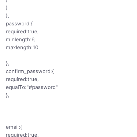
}
},
password:{
required:true,
minlength:6,
maxlength:10
},
confirm_password:{
required:true,
equalTo:"#password"
},
email:{
required:true,