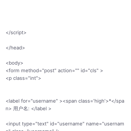
</script>
</head>
<body>
<form method="post" action="" id="cls" >
<p class="int">
<label for="username" ><span class='high'>*</spa
n> 用户名: </label >
<input type="text" id="username" name="usernam