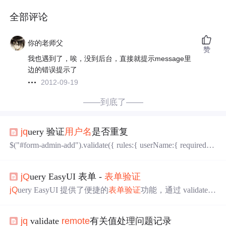
全部评论
你的老师父
赞
我也遇到了，唉，没到后台，直接就提示message里
边的错误提示了
2012-09-19
——到底了——
jq
uery 验证
用户名
是否重复
$("#form-admin-add").validate({ rules:{ userName:{ required:tr
ue, minlength:2, maxlength:16,
remote
: { type: "post", url: "/ch
eckUserName.h
jQ
uery EasyUI 表单 -
表单验证
jQ
uery EasyUI 提供了便捷的
表单验证
功能，通过 validatebo
x 插件实现。主要方法是在输入框添加 easyui-validatebox
类，配合 required 和 validType 属性定义验证规则。内置支
jq
validate
remote
有关值处理问题记录
持邮箱、URL、长度等验证类型，也支持自定义规则扩