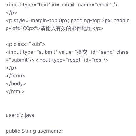
<input type="text" id="email" name="email" />
</p>
<p style="margin-top:0px; padding-top:2px; paddin
g-left:100px">请输入有效的邮件地址</p>
<p class="sub">
<input type="submit" value="提交" id="send" class
="submit"/><input type="reset" id="res"/>
</p>
</form>
</body>
</html>
userbiz.java
public String username;