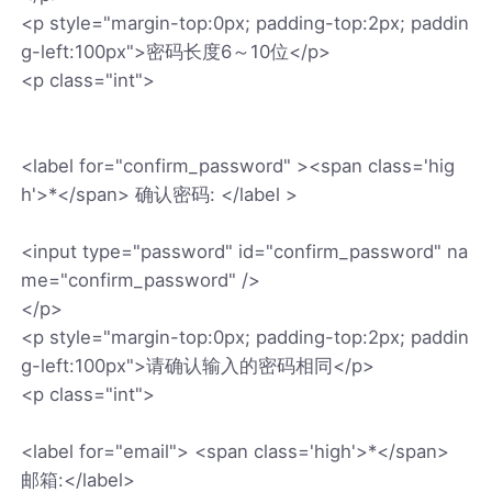
<p style="margin-top:0px; padding-top:2px; paddin
g-left:100px">密码长度6～10位</p>
<p class="int">
<label for="confirm_password" ><span class='hig
h'>*</span> 确认密码: </label >
<input type="password" id="confirm_password" na
me="confirm_password" />
</p>
<p style="margin-top:0px; padding-top:2px; paddin
g-left:100px">请确认输入的密码相同</p>
<p class="int">
<label for="email"> <span class='high'>*</span>
邮箱:</label>