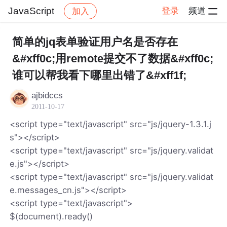
JavaScript
登录
频道
加入
帖子详情
社区
JavaScript
简单的jq表单验证用户名是否存在
&#xff0c;用remote提交不了数据&#xff0c;
谁可以帮我看下哪里出错了&#xff1f;
ajbidccs
2011-10-17
<script type="text/javascript" src="js/jquery-1.3.1.j
s"></script>
<script type="text/javascript" src="js/jquery.validat
e.js"></script>
<script type="text/javascript" src="js/jquery.validat
e.messages_cn.js"></script>
<script type="text/javascript">
$(document).ready()