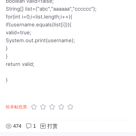
boolean valid=false;
String[] list={"abc","aaaaaa","cccccc"};
for(int i=0;i<list.length;i++){
if(username.equals(list[i])){
valid=true;
System.out.print(username);
}
}
return valid;
}
给本帖投票
474
1
打赏