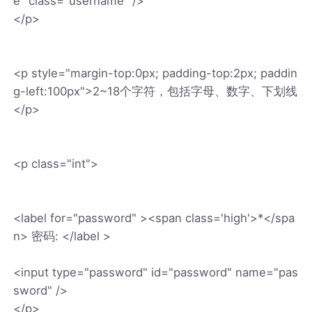
e" class="username" />
</p>
<p style="margin-top:0px; padding-top:2px; paddin
g-left:100px">2~18个字符，包括字母、数字、下划线
</p>
<p class="int">
<label for="password" ><span class='high'>*</spa
n> 密码: </label >
<input type="password" id="password" name="pas
sword" />
</p>