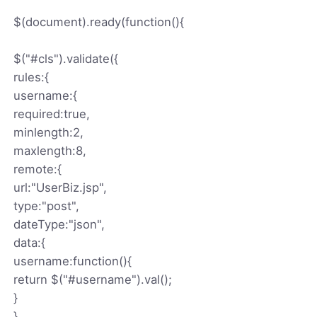
$(document).ready(function(){
$("#cls").validate({
rules:{
username:{
required:true,
minlength:2,
maxlength:8,
remote:{
url:"UserBiz.jsp",
type:"post",
dateType:"json",
data:{
username:function(){
return $("#username").val();
}
}