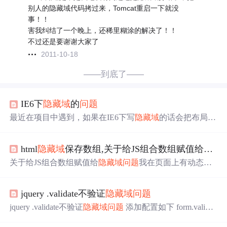
别人的隐藏域代码拷过来，Tomcat重启一下就没
事！！
害我纠结了一个晚上，还稀里糊涂的解决了！！
不过还是要谢谢大家了
2011-10-18
——到底了——
IE6下
隐藏
域
的
问题
最近在项目中遇到，如果在IE6下写
隐藏
域
的话会把布局破
坏，写display="none"也不行，最后写在 才把事件解决。
html
隐藏
域
保存数组,关于给JS组合数组赋值给
隐藏
关于给JS组合数组赋值给
隐藏
域
问题
我在页面上有动态添
加的文本框，我用JS组合数组成字符串，给
隐藏
域
，然后
后台取值，在IE8,火狐，谷歌上测试可以接到值，但在IE6
jquery .validate不验证
隐藏
域
问题
360这种浏览器上发现一个BUG，后台取不到值，后台是
代码vartxtlist=document.getElementsByName("name");varhid=
jquery .validate不验证
隐藏
域
问题
添加配置如下 form.validat
document.forms[0].names;varnames...
e().settings.ignore = ""; 也可以自定义忽略内容 form.validate