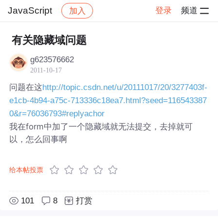
JavaScript
登录
频道
加入
帖子详情
社区
JavaScript
有关隐藏域问题
g623576662
2011-10-17
问题在这
http://topic.csdn.net/u/20111017/20/3277403f-
e1cb-4b94-a75c-713336c18ea7.html?seed=116543387
0&r=76036793#replyachor
我在form中加了一个隐藏域就无法提交，去掉就可
以，怎么回事啊
给本帖投票
101
8
打赏