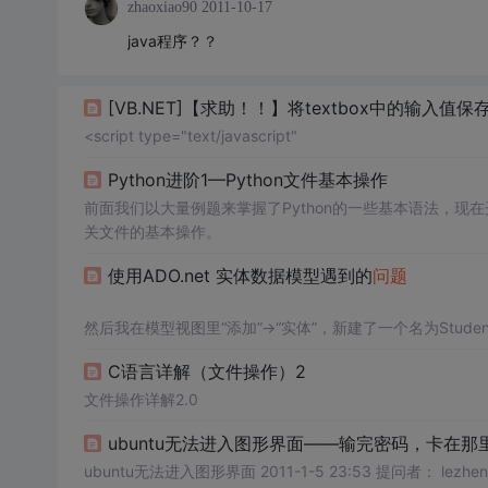
zhaoxiao90
2011-10-17
java程序？？
[VB.NET]【求助！！】将textbox中的输入值保存
<script type="text/javascript"
Python进阶1—Python文件基本操作
前面我们以大量例题来掌握了Python的一些基本语法，现在开
关文件的基本操作。
使用ADO.net 实体数据模型遇到的
问题
然后我在模型视图里“添加”->“实体”，新建了一个名为Stude
最后，希望该实体能同步到数据库中去。
C语言详解（文件操作）2
我的操作如下：
在edmx文件视图下，右键选“根据模型生成数据库”，结果
文件操作详解2.0
之后会打开一个叫northwind.edmx.sql的文件，我右
ubuntu无法进入图形界面——输完密码，卡在那
结果，edmx模型中的那些“视图”，居然以表的形式，被新建到了