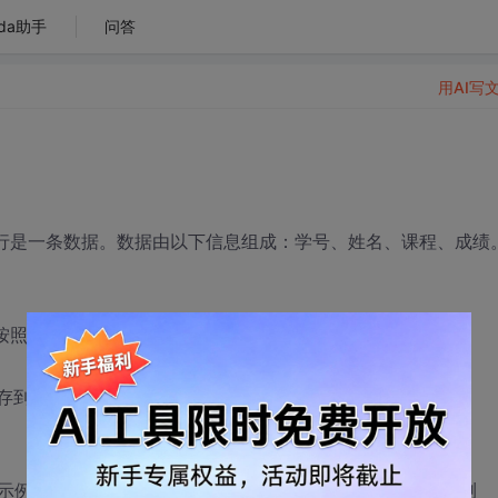
da助手
问答
用AI写
。每一行是一条数据。数据由以下信息组成：学号、姓名、课程、成绩
并按照学号排序。将结果保存到一个文件中。（示例文件为：
个文件中。（示例文件为：result2.txt）
示例文件比较规整，你们需要自己构造比较混乱的数据进行测