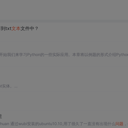
到txt
文本
文件中？
始我们来学习Python的一些实际应用。本章将以例题的形式介绍Pytho
nt实体。
弹出“生成数据库向导”对话框，点完成。
键点击“执行SQL”，之后弹出连接数据库对话框，我点击确定。
里
northwind数据库
ubuntu无法进入图形界面 2011-1-5 23:53 提问者： lezhenhuan 通过wubi安装的ubuntu10.10,用了很久了一直没有出现什么
问题
，