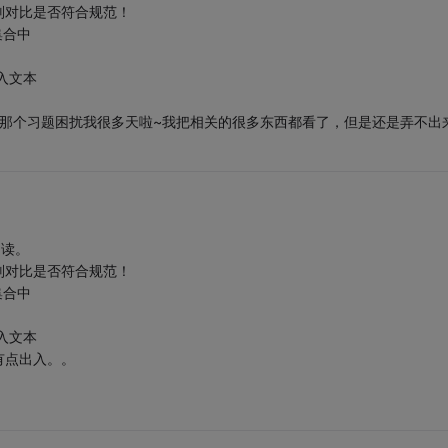
[] 通过正则对比是否符合规范！
集合中
的写入文本
自学java，那个习题困扰我很多天啦~我把相关的很多东西都看了，但是还是弄不出
行的读。
[] 通过正则对比是否符合规范！
集合中
的写入文本
有点出入。。