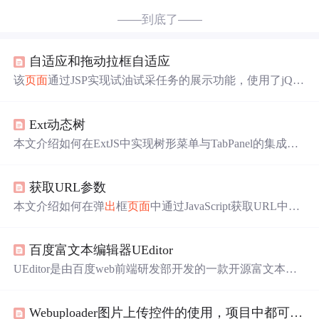
——到底了——
自适应和拖动拉框自适应
该
页面
通过JSP实现试油试采任务的展示功能，使用了jQue
ry
进行
DOM操作及事件处理，并通过
iframe
加载特定的服
务
页面
。
页面
初始化
时
设置了一些隐藏字段用于传递井眼
Ext动态树
名称、井眼ID等信息。
本文介绍如何在ExtJS中实现树形菜单与TabPanel的集成，
包括使用AsyncTreeNode实现异步加载，TreePanel配置及
点
击
事件处理，以及TabPanel的
创建
和
iframe
动态加载。
获取URL参数
本文介绍如何在弹
出
框
页面
中通过JavaScript获取URL中的
参数，并演示如何将弹
出
框中选中的行的值返回到父
页面
。通过具体实例展示了
页面
代码和JavaScript函数的实现方
百度富文本编辑器UEditor
式。
UEditor是由百度web前端研发部开发的一款开源富文本编
辑器，包括UEeditor和UMeditor两个版本。UEditor注重用
户体验，而UMeditor则针对简单发帖框和回复框
进行
了优
Webuploader图片上传控件的使用，项目中都可以引用
化，采用
div
加载方式以实现快速加载。