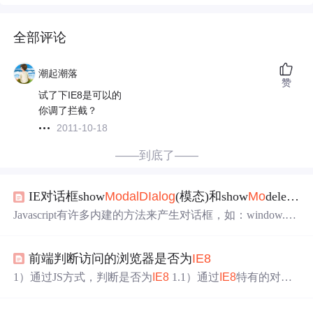
全部评论
潮起潮落
赞
试了下IE8是可以的
你调了拦截？
2011-10-18
——到底了——
IE对话框show
Mo
dal
DIalog
(模态)和show
Mo
deless
Di
Javascript有许多内建的方法来产生对话框，如：window.ale
rt(), window.confirm(),window.prompt().等。 然而IE提供更多
的方法支持对话框。如： show
Mo
dal
Dialog
() (IE 4+ 支
前端判断访问的浏览器是否为
IE8
持) show
Mo
deless
Dialog
() (IE 5+ 支持) window.show
M
o
dal
Dialog
()方法
1）通过JS方式，判断是否为
IE8
1.1）通过
IE8
特有的对
象，或者
IE8
没有的对象，区分判断 1.1.1）通过
IE8
（
IE8
之前的判断不做验证）特有对象判断：window.ActiveXObj