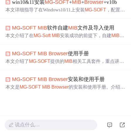
win10&11安装
MG
-
SOFT
+
MIB
+
Browser
+v10b
er中编译生成smdb库。最后，使用
mib
browser
连接远程SN
MP服务，加载
MIB
模块并解析数据。整个过程涵盖了从编
本文详细指导了在Windows10/11上安装
MG
-
SOFT
，配置S
写
MIB
文件到查看SNMP服务数据的完整流程。
NMP服务，启动
MIB
-
Browser
并解决可能的兼容性问题，
演示如何使用
MIB
-
Browser
查询网络信息，如路由表和MA
MG
-
SOFT
MIB
软件自建
MIB
文件及导入使用
C地址。
本文介绍了在
MG
-
Soft
MIB
安装成功的前提下，自建
MIB
文
件及导入使用的详细步骤。包括新建模块、结点、表、通
知等，还对生成的
MIB
文件进行正确性检查，排除错误和
MG
-
SOFT
MIB
Browser
使用手册
警告信息，最后进行预览和生成文件，并导入到
MG
-
SOFT
MIB
Browser
中。
本文介绍了
MG
-
SOFT
提供的
MIB
相关工具套件，重点讲解
MIB
Browser
的使用。它兼容多种SNMP协议，可进行数据
操作、具备扩展性和高级特性。还说明了编译、加载
MIB
MG
-
SOFT
MIB
Browser
安装和使用手册
文件的方法，以及不同版本设备端和工具端的查询、读写
设置、trap接收等配置步骤。
本文是
MG
-
SOFT
MIB
Browser
的安装和使用手册。介绍了
MG
-
SOFT
MIB
相关工具套件，重点阐述
MIB
Browser
的功
能，包括协议支持、数据操作等。还说明了其安装时编
译、加载
MIB
文件的方法，以及不同版本的查询配置、数
据操作和trap接收等内容。
说点什么…