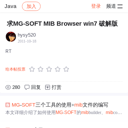
Java
登录
频道
加入
帖子详情
社区
Java
求MG-SOFT MIB Browser win7 破解版
hysy520
2011-10-18
RT
给本帖投票
280
回复
打赏
MG
-
SOFT
三个工具的使用+
mib
文件的编写
本文详细介绍了如何使用
MG
-
SOFT
的
mib
builder、
mib
com
piler和
mib
browser
三个工具来创建和管理
MIB
文件。首
先，通过
mib
builder创建并导入
MIB
模块，接着在
mib
compli