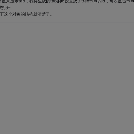
来显示tab，我将生成的tab的id设置成了tree节点的id，每次点击节
否被打开
断点查看下这个对象的结构就清楚了。