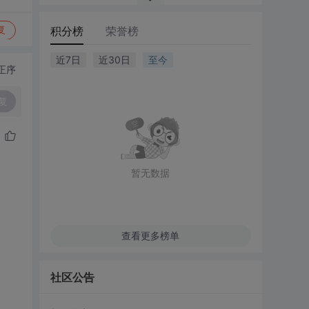
积分榜
荣誉榜
复
近7日
近30日
至今
正序
复
暂无数据
查看更多榜单
社区公告