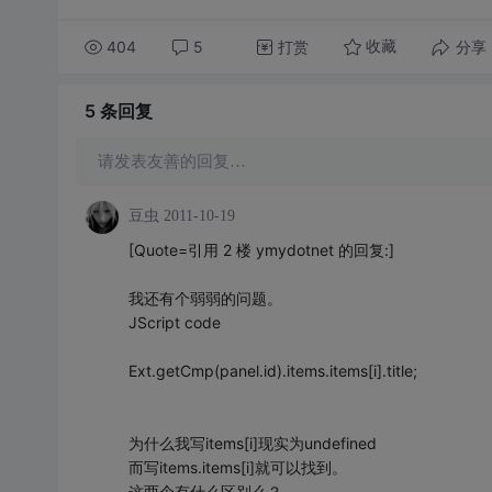
404
5
打赏
分享
收藏
5 条
回复
请发表友善的回复…
豆虫
2011-10-19
[Quote=引用 2 楼 ymydotnet 的回复:]
我还有个弱弱的问题。
JScript code
Ext.getCmp(panel.id).items.items[i].title;
为什么我写items[i]现实为undefined
而写items.items[i]就可以找到。
这两个有什么区别么？