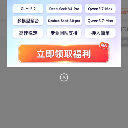
转发到动态
举报
写回
切换为时间
发表回