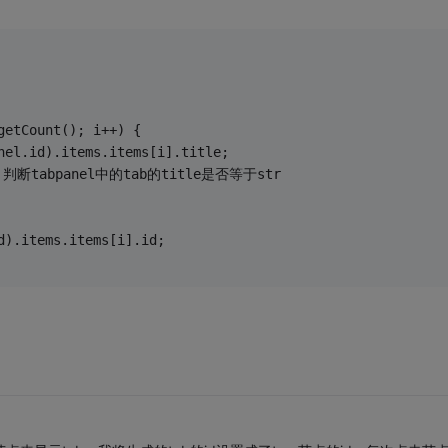
getCount(); i++) {
nel.id).items.items[i].title;
，判断tabpanel中的tab的title是否等于str
d).items.items[i].id;