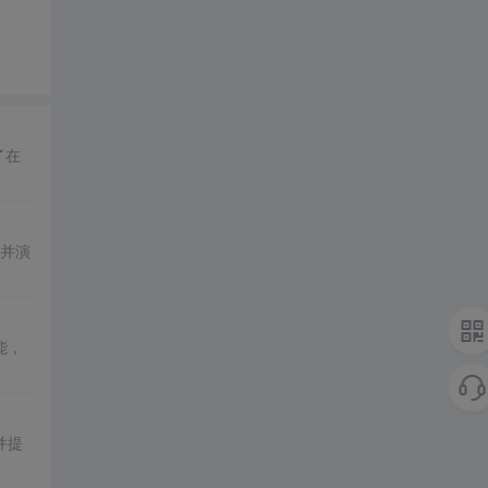
了在
并演
能，
并提