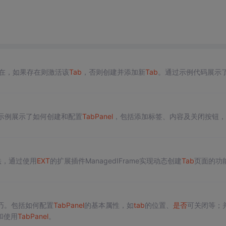
在，如果存在则激活该
Tab
，否则创建并添加新
Tab
。通过示例代码展示
示例展示了如何创建和配置
Tab
Panel
，包括添加标签、内容及关闭按钮，
法，通过使用
EXT
的扩展插件ManagedIFrame实现动态创建
Tab
页面的功
巧。包括如何配置
Tab
Panel
的基本属性，如
tab
的位置、
是否
可关闭等；
和使用
Tab
Panel
。