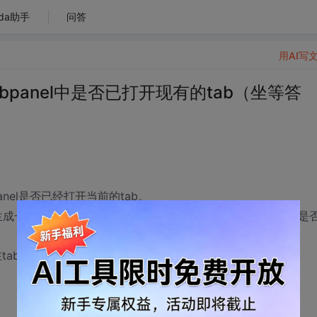
da助手
问答
用AI写
bpanel中是否已打开现有的tab（坐等答
anel是否已经打开当前的tab。
个新的id.所以，我用title来做判断，判断在tabpanel中是
panel中存在的tab的title呢