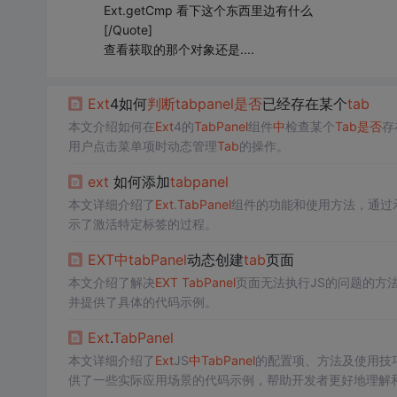
Ext.getCmp 看下这个东西里边有什么
[/Quote]
查看获取的那个对象还是....
Ext
4如何
判断
tab
panel
是否
已经存在某个
tab
本文介绍如何在
Ext
4的
Tab
Panel
组件
中
检查某个
Tab
是否
存
用户点击菜单项时动态管理
Tab
的操作。
ext
如何添加
tab
panel
本文详细介绍了
Ext
.
Tab
Panel
组件的功能和使用方法，通过
示了激活特定标签的过程。
EXT
中
tab
Panel
动态创建
tab
页面
本文介绍了解决
EXT
Tab
Panel
页面无法执行JS的问题的方
并提供了具体的代码示例。
Ext
.
Tab
Panel
本文详细介绍了
Ext
JS
中
Tab
Panel
的配置项、方法及使用技
供了一些实际应用场景的代码示例，帮助开发者更好地理解