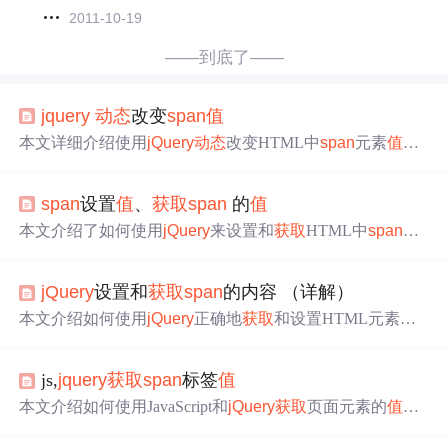
2011-10-19
——到底了——
jquery
动态
改变
span
值
本文详细介绍使用
jQuery
动态
改变HTML中
span
元素
值
的
方法，包括引入库、创建结构、编写代码及事件绑定等步
骤，助您快速掌握前端开发技巧。
span
设置
值
、
获取
span
的
值
本文介绍了如何使用
jQuery
来设置和
获取
HTML中
span
元
素的文本
值
。通过简单的示例代码展示了如何选择特定ID
的
span
元素，并对其进行读写操作。
jQuery
设置和
获取
span
的内容 （详解）
本文介绍如何使用
jQuery
正确地
获取
和设置HTML元素的
文本和HTML内容，包括解决元素未加载导致的
值
获取
失
败问题，以及使用$.ready确保DOM完全加载后再进行操
js,
jquery
获取
span
标签
值
作。
本文介绍如何使用JavaScript和
jQuery
获取
页面元素的
值
，
并详细解释了不同方法的区别。此外，还介绍了
jQuery
中