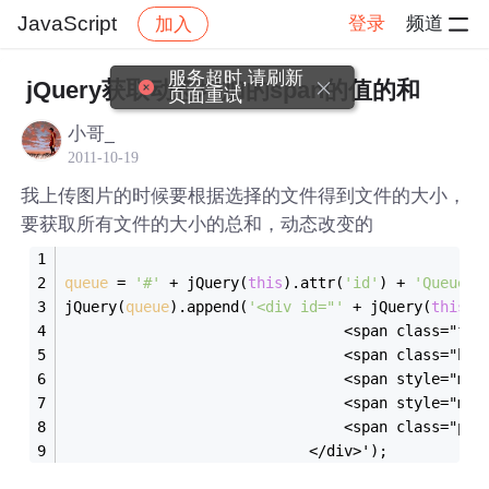
JavaScript
登录
频道
加入
帖子详情
社区
JavaScript
服务超时,请刷新
jQuery获取动态增加的span的值的和
页面重试
小哥_
2011-10-19
我上传图片的时候要根据选择的文件得到文件的大小，
要获取所有文件的大小的总和，动态改变的
queue
 = 
'#'
 + jQuery(
this
).attr(
'id'
) + 
'Queue'
;
jQuery(
queue
).append(
'<div id="'
 + jQuery(
this
).
                                <span class="fil
                                <span class="byt
                                <span style="m
                                <span style="mar
                                <span class="per
							</div>');