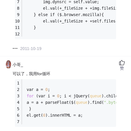
		img.dynsrc = self.value;
		el.val(+_fileSize + +img.fileSize);
	} else if ($.browser.mozilla){
	}
2011-10-19
小哥_
赞
可以了，我用for循环
 var a = 
0
;
for
 (var i = 
0
; i < jQuery(
queue
).children()
 a = a + parseFloat($(
queue
).find(
".byteSize"
  }
 el.get(
0
).innerHTML = a;