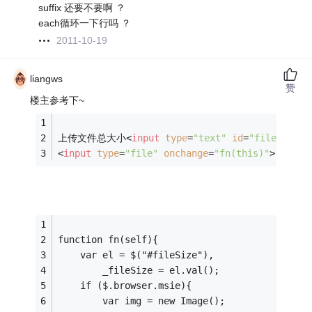
suffix 还要不要啊 ？
each循环一下行吗 ？
2011-10-19
liangws
赞
楼主参考下~
上传文件总大小
<
input
type
=
"text"
id
=
"fileSize"
>
<
input
type
=
"file"
onchange
=
"fn(this)"
>
function fn(self){
	var el = $("#fileSize"),
		_fileSize = el.val();
	if ($.browser.msie){
		var img = new Image();