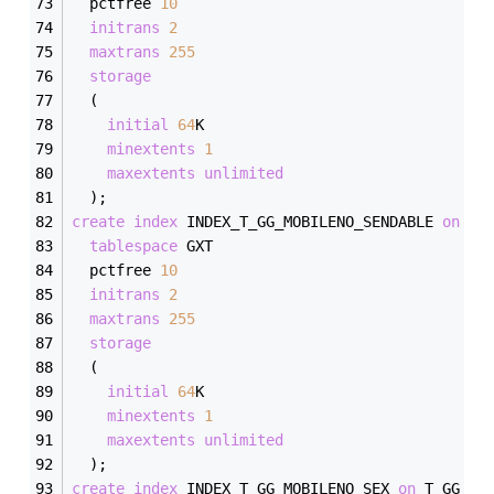
  pctfree 
10
initrans
2
maxtrans
255
storage
  (
initial
64
K
minextents
1
maxextents
unlimited
  );
create
index
 INDEX_T_GG_MOBILENO_SENDABLE 
on
 T_
tablespace
 GXT
  pctfree 
10
initrans
2
maxtrans
255
storage
  (
initial
64
K
minextents
1
maxextents
unlimited
  );
create
index
 INDEX_T_GG_MOBILENO_SEX 
on
 T_GG_MO