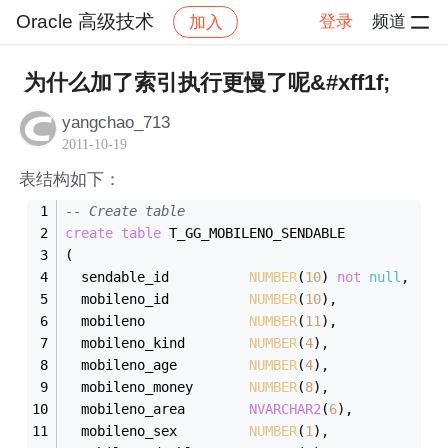
Oracle 高级技术
登录
频道
加入
帖子详情
社区
Oracle 高级技术
为什么加了索引执行更慢了呢&#xff1f;
yangchao_713
2011-10-19
表结构如下：
-- Create table
create
table
 T_GG_MOBILENO_SENDABLE
(
  sendable_id          
NUMBER
(
10
) 
not
null
,
  mobileno_id          
NUMBER
(
10
),
  mobileno             
NUMBER
(
11
),
  mobileno_kind        
NUMBER
(
4
),
  mobileno_age         
NUMBER
(
4
),
  mobileno_money       
NUMBER
(
8
),
  mobileno_area        
NVARCHAR2
(
6
),
  mobileno_sex         
NUMBER
(
1
),