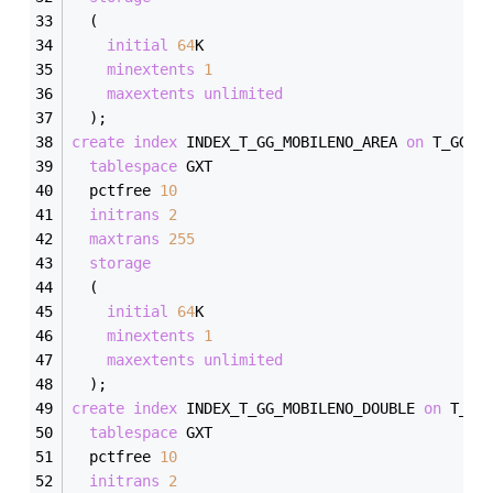
  (
initial
64
K
minextents
1
maxextents
unlimited
  );
create
index
 INDEX_T_GG_MOBILENO_AREA 
on
 T_GG_M
tablespace
 GXT
  pctfree 
10
initrans
2
maxtrans
255
storage
  (
initial
64
K
minextents
1
maxextents
unlimited
  );
create
index
 INDEX_T_GG_MOBILENO_DOUBLE 
on
 T_GG
tablespace
 GXT
  pctfree 
10
initrans
2