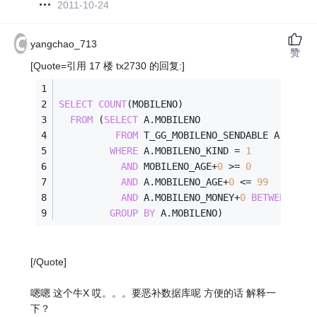
2011-10-24
yangchao_713
赞
[Quote=引用 17 楼 tx2730 的回复:]
SELECT
COUNT
(MOBILENO)
FROM
 (
SELECT
 A.MOBILENO
FROM
 T_GG_MOBILENO_SENDABLE A
WHERE
 A.MOBILENO_KIND 
=
1
AND
 MOBILENO_AGE
+
0
>=
0
AND
 A.MOBILENO_AGE
+
0
<=
99
AND
 A.MOBILENO_MONEY
+
0
BETWEEN
0
A
GROUP
BY
 A.MOBILENO)
[/Quote]
嗯嗯 这个牛X 哎。。。要恶补数据库呢 方便的话 解释一
下？