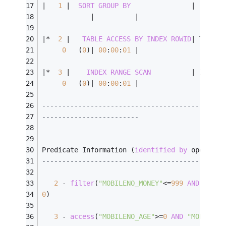
|
1
|
SORT
GROUP
BY
|
|
|
|
*
2
|
TABLE
ACCESS
BY
INDEX
ROWID
|
 T_GG_M
0
   (
0
)
|
00
:
00
:
01
|
|
*
3
|
INDEX
RANGE
SCAN
|
 INDEX_
0
   (
0
)
|
00
:
00
:
01
|
---------------------------------------------
------------------------
Predicate Information (
identified
by
 operatio
---------------------------------------------
2
-
filter
(
"MOBILENO_MONEY"
<=
999
AND
"MOBI
0
)
3
-
access
(
"MOBILENO_AGE"
>=
0
AND
"MOBILENO