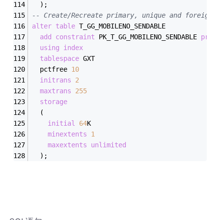
  );
-- Create/Recreate primary, unique and foreign 
alter
table
 T_GG_MOBILENO_SENDABLE
add
constraint
 PK_T_GG_MOBILENO_SENDABLE 
prim
using
index
tablespace
 GXT
  pctfree 
10
initrans
2
maxtrans
255
storage
  (
initial
64
K
minextents
1
maxextents
unlimited
  );