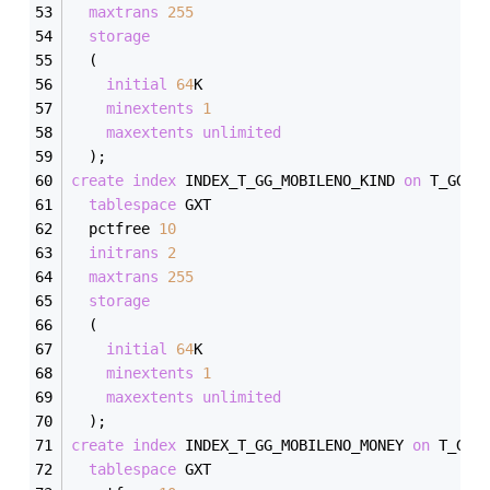
maxtrans
255
storage
  (
initial
64
K
minextents
1
maxextents
unlimited
  );
create
index
 INDEX_T_GG_MOBILENO_KIND 
on
 T_GG_M
tablespace
 GXT
  pctfree 
10
initrans
2
maxtrans
255
storage
  (
initial
64
K
minextents
1
maxextents
unlimited
  );
create
index
 INDEX_T_GG_MOBILENO_MONEY 
on
 T_GG_
tablespace
 GXT