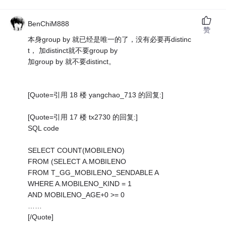
BenChiM888
赞
本身group by 就已经是唯一的了，没有必要再distinc
t， 加distinct就不要group by
加group by 就不要distinct。
[Quote=引用 18 楼 yangchao_713 的回复:]
[Quote=引用 17 楼 tx2730 的回复:]
SQL code
SELECT COUNT(MOBILENO)
FROM (SELECT A.MOBILENO
FROM T_GG_MOBILENO_SENDABLE A
WHERE A.MOBILENO_KIND = 1
AND MOBILENO_AGE+0 >= 0
……
[/Quote]