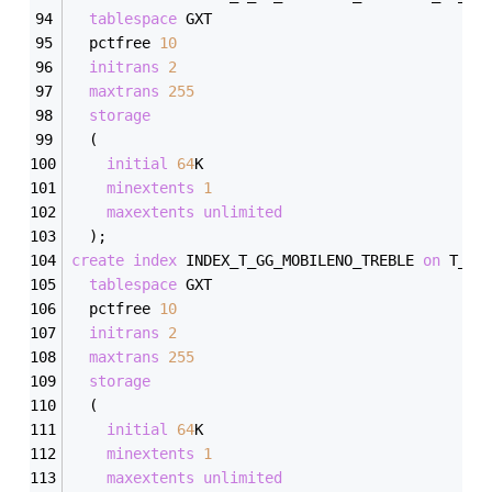
tablespace
 GXT
  pctfree 
10
initrans
2
maxtrans
255
storage
  (
initial
64
K
minextents
1
maxextents
unlimited
  );
create
index
 INDEX_T_GG_MOBILENO_TREBLE 
on
 T_GG
tablespace
 GXT
  pctfree 
10
initrans
2
maxtrans
255
storage
  (
initial
64
K
minextents
1
maxextents
unlimited