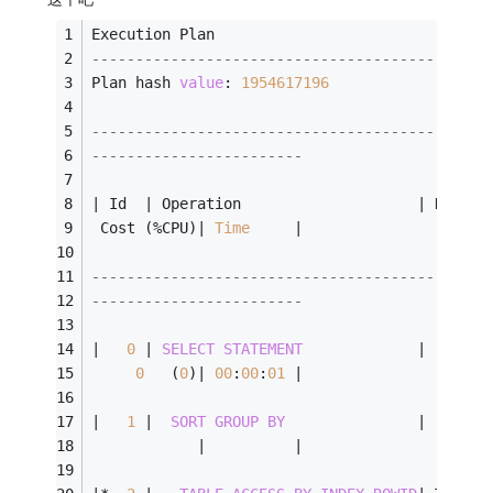
Execution Plan
---------------------------------------------
Plan hash 
value
: 
1954617196
---------------------------------------------
------------------------
|
 Id  
|
 Operation                    
|
 Name  
 Cost (
%
CPU)
|
Time
|
---------------------------------------------
------------------------
|
0
|
SELECT
STATEMENT
|
0
   (
0
)
|
00
:
00
:
01
|
|
1
|
SORT
GROUP
BY
|
|
|