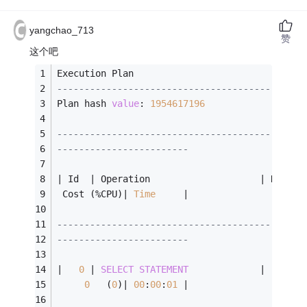
yangchao_713
赞
这个吧
Execution Plan
---------------------------------------------
Plan hash 
value
: 
1954617196
---------------------------------------------
------------------------
|
 Id  
|
 Operation                    
|
 Name  
 Cost (
%
CPU)
|
Time
|
---------------------------------------------
------------------------
|
0
|
SELECT
STATEMENT
|
0
   (
0
)
|
00
:
00
:
01
|