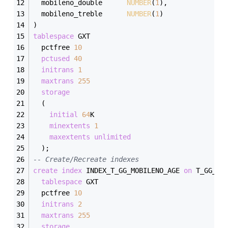
  mobileno_double      
NUMBER
(
1
),
  mobileno_treble      
NUMBER
(
1
)
)
tablespace
 GXT
  pctfree 
10
pctused
40
initrans
1
maxtrans
255
storage
  (
initial
64
K
minextents
1
maxextents
unlimited
  );
-- Create/Recreate indexes 
create
index
 INDEX_T_GG_MOBILENO_AGE 
on
 T_GG_MO
tablespace
 GXT
  pctfree 
10
initrans
2
maxtrans
255
storage