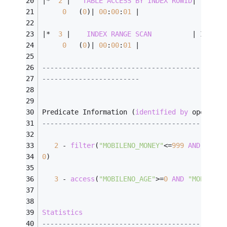
|
*
2
|
TABLE
ACCESS
BY
INDEX
ROWID
|
 T_GG_M
0
   (
0
)
|
00
:
00
:
01
|
|
*
3
|
INDEX
RANGE
SCAN
|
 INDEX_
0
   (
0
)
|
00
:
00
:
01
|
---------------------------------------------
------------------------
Predicate Information (
identified
by
 operatio
---------------------------------------------
2
-
filter
(
"MOBILENO_MONEY"
<=
999
AND
"MOBI
0
)
3
-
access
(
"MOBILENO_AGE"
>=
0
AND
"MOBILENO
Statistics
---------------------------------------------