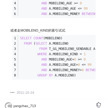
AND
 MOBILENO_AGE 
>=
0
AND
 A.MOBILENO_AGE 
<=
99
AND
 A.MOBILENO_MONEY 
BETWEEN
0
AND
或者走MOBILENO_KIND的索引试试:
SELECT
COUNT
(MOBILENO)
FROM
 (
SELECT
 A.MOBILENO
FROM
 T_GG_MOBILENO_SENDABLE A
WHERE
 A.MOBILENO_KIND 
=
1
AND
 MOBILENO_AGE
+
0
>=
0
AND
 A.MOBILENO_AGE
+
0
<=
99
AND
 A.MOBILENO_MONEY
+
0
BETWEEN
0
A
GROUP
BY
 A.MOBILENO)
2011-10-24
yangchao_713