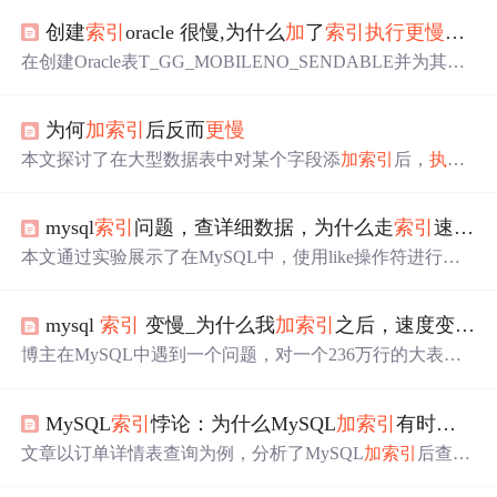
创建
索引
oracle 很慢,为什么
加
了
索引
执行
更慢
了呢
在创建Oracle表T_GG_MOBILENO_SENDABLE并为其多
个字段建立
索引
后，发现
执行
效率反而降低。
索引
INDEX
_T_GG_MOBILENO_AGE, INDEX_T_GG_MOBILENO_A
为何
加
索引
后反而
更慢
REA等可能由于参数设置不当导致创建慢。解决办法通常
涉及调整PCTFREE, INITRANS, MAXTRANS等参数，优
本文探讨了在大型数据表中对某个字段添
加
索引
后，
执行
化存储设置。 7354490,1098466,电能质量检测：傅立叶变
计划未使用该
索引
反而选择全表扫描的情况，并解释了这
换与小波变换的应用,['算法', 'FFT', '电能质量', '小波分析',
种情况下
执行
速度变慢的原因。
'神经网络']
mysql
索引
问题，查详细数据，为什么走
索引
速度反而
本文通过实验展示了在MySQL中，使用like操作符进行模
糊搜索时，前缀
索引
（%name%）与后缀
索引
（name%）
在统计与查询数据方面的性能差异。实验数据显示，后缀
mysql
索引
变慢_为什么我
加
索引
之后，速度变慢了
索引
在统计数量时显著提升速度，而在查询详细数据时，
前后缀
索引
的表现则相反。这表明在设计
索引
时需要考虑
博主在MySQL中遇到一个问题，对一个236万行的大表添
查询模式和效率。
加
`read`字段的
索引
后，
执行
查询反而比无
索引
时
更慢
。在
使用`EXPLAIN`分析和尝试`SQL_NO_CACHE`后，速度并
MySQL
索引
悖论：为什么MySQL
加
索引
有时不如无
无提升。表引擎为MyISAM，字符集为utf8。问题在于为何
加
索引
后查询效率下降，寻求专业解答。
文章以订单详情表查询为例，分析了MySQL
加
索引
后查询
变慢的现象。高偏移量的LIMIT操作、回表操作开销大是