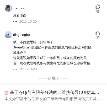
xiao_cs
赞
没看明白
2011-10-20
dingdingbo
赞
哦，不好意思哈，打错字了：
JFreeChart 线图如何将生成的曲线与横坐标之间的区
域涂色？
也就是说如果我生成了一条曲线，线条的颜色为黄
色，现在我想将线条与横坐标之间的区域也涂成黄色
2011-10-20
——到底了——
基于PyQt与有限差分法的二维热传导GUI仿真工具开发实践
本文介绍基于PyQt开发的二维热传导图形界面仿真工具，
核心采用有限差分法（FDM）求解拉普拉斯/泊松方程，支