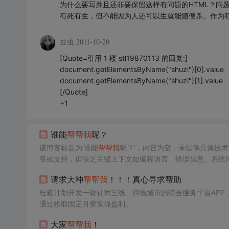
为什么要写并且还非要保留这样有问题的HTML？问
有死有生，但不能因为人还可以生就能随便杀。作为
豆虫
2011-10-20
[Quote=引用 1 楼 stl19870113 的回复:]
document.getElementsByName("shuzi")[0].value
document.getElementsByName("shuzi")[1].value
[/Quote]
+1
谁能
帮帮我
呢？
该博客标题为‘谁能
帮帮我
呢？’，内容为空，未提供具体技
答或支持，但缺乏关键上下文如编程语言、错误信息、系统
请求大神
帮帮我
！！！真心寻求帮助
杜羲计划开发一款针对三线、四线城市的综合服务平台APP
通过收取固定月费实现盈利。
大家
帮帮我
！