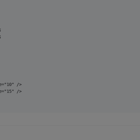
;
;
e="10" />
e="15" />