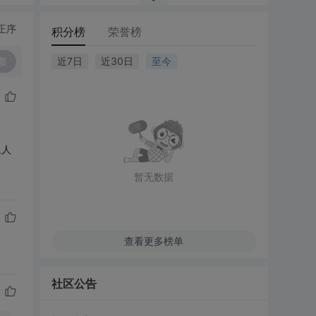
正序
积分榜
荣誉榜
复
近7日
近30日
至今
象人
暂无数据
查看更多榜单
社区公告