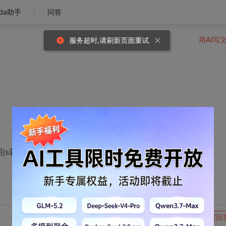
da助手
问答
用AI写
服务超时,请刷新页面重试
js获得这两个的value值，怎么得到呢？急啊，谢谢各位。
转发到动态
举报
写回