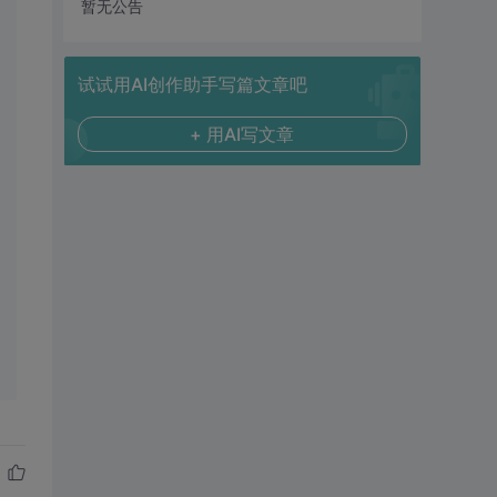
暂无公告
试试用AI创作助手写篇文章吧
+ 用AI写文章