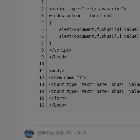
<script type="text/javascript">
window.onload = function()
{
	alert(document.f.shuzi[0].value)
	alert(document.f.shuzi[1].value)
}
</script>
</head>
<body>
<form name="f">
<input type="text" name="shuzi" valu
<input type="text" name="shuzi" valu
</form>
</body>
碧海情天-赵亮
2011-10-20