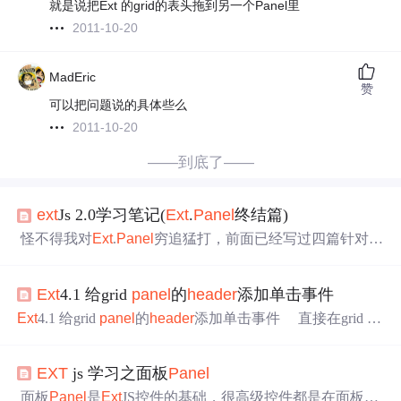
就是说把Ext 的grid的表头拖到另一个Panel里
2011-10-20
MadEric
赞
可以把问题说的具体些么
2011-10-20
——到底了——
ext
Js 2.0学习笔记(
Ext
.
Panel
终结篇)
怪不得我对
Ext
.
Panel
穷追猛打，前面已经写过四篇针对它
的文章了。不过。
Ext
.
Panel
的问题搞得差不多了。下面我
贴出研究代码，及效果图。再解释一下。这下图文结合
Ext
4.1 给grid
panel
的
header
添加单击事件
了。以后自己忘记了，看一下就明白了。var
panel
1;functio
n new
Panel
1(){ var config1={title:'这是标题栏', width:300,
Ext
4.1 给grid
panel
的
header
添加单击事件 直接在grid lis
teners中添加click事件就可以了，为了这个问题纠结了一下
午，囧~~~ listeners: { click: { element:'el', //bind to
EXT
js 学习之面板
Panel
the underlying el pro
面板
Panel
是
Ext
JS控件的基础，很高级控件都是在面板的