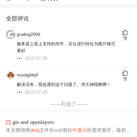
全部评论
gcaling2006
赞
服务器上装上支持的控件，后台进行转化为图片格式
最好
2012-07-20
moolighttyf
赞
解决没有，我也遇到这个问题了。求大神指教啊！
2012-07-20
——到底了——
gis and openlayers
本文围绕将
dwg
文件在web项目
中
显示
的需求展开。最初尝
试多种转换方式均不理想，最终用auto
cad
输出
图片
拼接后