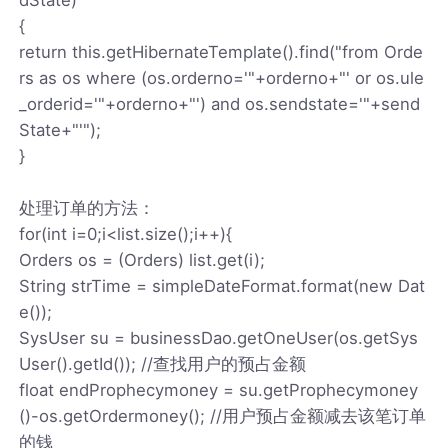
{
return this.getHibernateTemplate().find("from Orde
rs as os where (os.orderno='"+orderno+"' or os.ule
_orderid='"+orderno+"') and os.sendstate='"+send
State+"'");
}
处理订单的方法：
for(int i=0;i<list.size();i++){
Orders os = (Orders) list.get(i);
String strTime = simpleDateFormat.format(new Dat
e());
SysUser su = businessDao.getOneUser(os.getSys
User().getId()); //查找用户的预占金额
float endProphecymoney = su.getProphecymoney
()-os.getOrdermoney(); //用户预占金额减去该笔订单
的钱