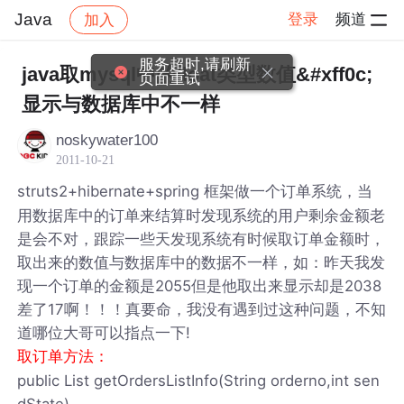
Java
登录
频道
加入
帖子详情
社区
Java
服务超时,请刷新
java取mysql中的float类型数值&#xff0c;
页面重试
显示与数据库中不一样
noskywater100
2011-10-21
struts2+hibernate+spring 框架做一个订单系统，当
用数据库中的订单来结算时发现系统的用户剩余金额老
是会不对，跟踪一些天发现系统有时候取订单金额时，
取出来的数值与数据库中的数据不一样，如：昨天我发
现一个订单的金额是2055但是他取出来显示却是2038
差了17啊！！！真要命，我没有遇到过这种问题，不知
道哪位大哥可以指点一下!
取订单方法：
public List getOrdersListInfo(String orderno,int sen
dState)