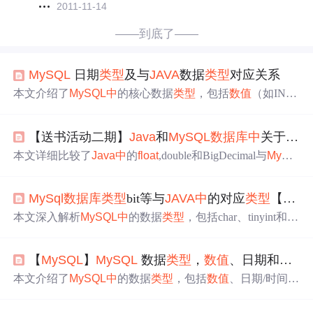
2011-11-14
——到底了——
MySQL
日期
类型
及与
JAVA
数据
类型
对应关系
本文介绍了
MySQL
中
的核心数据
类型
，包括
数值
（如INT
EGER、DECIMAL、
FLOAT
和DOUBLE）、日期/时间
（DATE、TIME、TIMESTAMP和YEAR）和字符串
类型
【送书活动二期】
Java
和
MySQL
数据库
中
关于小数的保存问题
（CHAR、VARCHAR等），并提供了
Java
数据
类型
的对
照表，帮助开发者理解和使用这些
类型
进行
数据库
操作。
本文详细比较了
Java
中
的
float
,double和BigDecimal与
MySQ
L
中
的
FLOAT
、DOUBLE和DECIMAL在精度、存储空间和
舍入误差上的差异，以及如何根据业务需求选择合适
类型
MySql
数据库
类型
bit等与
JAVA
中
的对应
类型
【布尔
。同时推荐了《
Java
图解创意编程》一书，适合编程学习
者提升技能。
本文深入解析
MySQL
中
的数据
类型
，包括char、tinyint和bit
的区别与应用场景。对比了不同
类型
的存储消耗，强调了b
it在二值逻辑表示上的优势，以及tinyint在
数值
扩展需求上
【
MySQL
】
MySQL
数据
类型
，
数值
、日期和时间、字符串
的适用性。同时，文章还探讨了
MySQL
数据
类型
与
Java
数
据
类型
的对应关系，提供了实用的
数据库
设计指导。
本文介绍了
MySQL
中
的数据
类型
，包括
数值
、日期/时间和
字符串
类型
，并详细讲述了如何通过命令提示符和PHP脚
本创建及删除数据表。重点讨论了数据字段
类型
的定义对