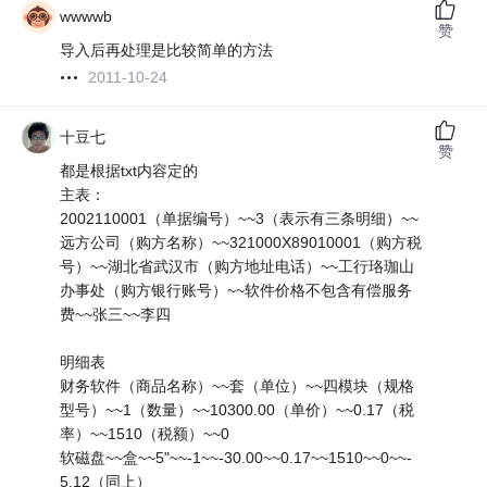
wwwwb
赞
导入后再处理是比较简单的方法
2011-10-24
十豆七
赞
都是根据txt内容定的
主表：
2002110001（单据编号）~~3（表示有三条明细）~~
远方公司（购方名称）~~321000X89010001（购方税
号）~~湖北省武汉市（购方地址电话）~~工行珞珈山
办事处（购方银行账号）~~软件价格不包含有偿服务
费~~张三~~李四
明细表
财务软件（商品名称）~~套（单位）~~四模块（规格
型号）~~1（数量）~~10300.00（单价）~~0.17（税
率）~~1510（税额）~~0
软磁盘~~盒~~5"~~-1~~-30.00~~0.17~~1510~~0~~-
5.12（同上）