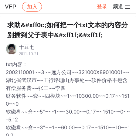
VFP
登录
频道
加入
帖子详情
社区
VFP
求助&#xff0c;如何把一个txt文本的内容分
别插到父子表中&#xff1f;&#xff1f;
十豆七
2011-10-21
txt内容：
2002110001~~3~~远方公司~~321000X89010001~~
湖北省武汉市~~工行珞珈山办事处~~软件价格不包含
有偿服务费~~张三~~李四
财务软件~~套~~四模块~~1~~10300.00~~0.17~~151
0~~0
软磁盘~~盒~~5"~~-1~~-30.00~~0.17~~1510~~0~~
-5.12
软磁盘~~盒~~3"~~1~~60.00~~0.17~~1510~~10~~1
0.2