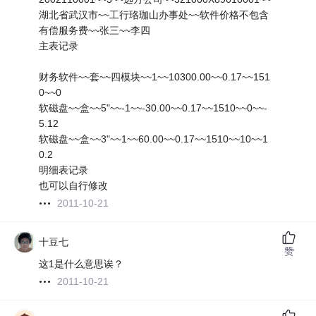
湖北省武汉市~~工行珞珈山办事处~~软件价格不包含
有偿服务费~~张三~~李四
主表记录
财务软件~~套~~四模块~~1~~10300.00~~0.17~~151
0~~0
软磁盘~~盒~~5"~~-1~~-30.00~~0.17~~1510~~0~~-
5.12
软磁盘~~盒~~3"~~1~~60.00~~0.17~~1510~~10~~1
0.2
明细表记录
也可以自行修改
2011-10-21
十豆七
赞
这1是什么意思诶？
2011-10-21