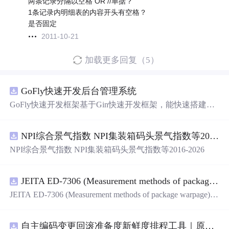
两条记录分隔以空格 OR //单据？
1条记录内明细表的内容开头有空格？
是否固定
2011-10-21
加载更多回复（5）
GoFly快速开发后台管理系统
GoFly快速开发框架基于Gin快速开发框架，能快速搭建应
用、框架底层完善、丰富代码仓插件、快速开发数据大
屏、物联网平台、OA流程审批、工作流引擎、商城、微信
NPI综合景气指数 NPI集装箱码头景气指数等2016-2026
管理后台等。api文档管理并一键生成api接口代码，一键生
成 CRUD前后端代码丰富组件，基于 Gin和 Vue3的Arco D
NPI综合景气指数 NPI集装箱码头景气指数等2016-2026
esign的快速后台开发框架，基于JWT接口验证和Auth验证
的权限管理系统,附件管理系统，天生支持saas架构。本着
大道至简思想，接口单层设计，开发简单，极易上手、代
JEITA ED-7306 (Measurement methods of package warpage).pdf
码可读性和可维护性好、得益于Go优秀性能框架性能和并
JEITA ED-7306 (Measurement methods of package warpage).p
发都很优秀、需要硬件资源很小。
df
自主编码变更回滚准备度新鲜度排程工具｜原创源码+测试+离线报告