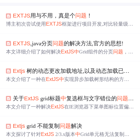
EXTJS
用与不用，真是个
问题
！
博主初次尝试使用
EXTJS
框架进行项目开发,对比轻量级框
架发现
EXTJS
虽庞大但功能强大。通过复现菜单功能,体会
到
EXTJS
在交互方面的优势。
EXTJS
,java分页
问题
的解决方法,官方的思想!
本文详细介绍了如何解决
ExtJS
中
Grid组件的分页
问题
，包
括如何正确设置分页参数，确保前端分页工具条能根据后
台数据进行准确分页。
Extjs
树的动态更改加载地址,以及动态加载已有子节点其他节点
本文介绍了一种在
ExtJS
中
实现异步加载树形结构的方
法，通过动态更改数据加载源来分别加载部门和员工数
据，有效解决了大量数据加载缓慢的
问题
。
关于
ExtJS
grid标题
中
复选框与文字错位的
问题
解决
本文介绍了一种解决
ExtJS
在IE浏览器下菜单图标位置偏移
的
问题
的方法。通过创建并引入
一个
简单的CSS文件，调
整了菜单图标的位置，解决了兼容性
问题
。
Extjs
grid 不能复制
问题
解决
本文探讨了针对
ExtJS
2/3.x版本
中
Grid单元格无法复制的