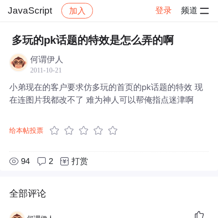
JavaScript
登录
频道
加入
帖子详情
社区
JavaScript
多玩的pk话题的特效是怎么弄的啊
何谓伊人
2011-10-21
小弟现在的客户要求仿多玩的首页的pk话题的特效 现
在连图片我都改不了 难为神人可以帮俺指点迷津啊
给本帖投票
94
2
打赏
全部评论