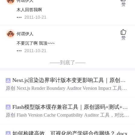
何谓伊人
赞
木人回答我啊
2011-10-21
何谓伊人
赞
不要沉了啊 我顶~~~
2011-10-21
——到底了——
Next.js渲染边界审计版本变更影响工具｜原创源码+测试+离线报告
原创 Next.js Render Boundary Auditor Version Impact 工具，
围绕“建立服务端组件、客户端组件、数据获取、缓存和交
互边界图，识别错误跨界依赖”的结果，对比两个版本的输
Flash模型版本缓存兼容工具｜原创源码+测试+离线报告
入约定、规则参数、结果结构和风险项，识别变更影响。
压缩包包含完整源码、3 项自动化测试、可复现合成示
原创 Flash Version Cache Compatibility Auditor 工具，对比两
例、离线 HTML/JSON/SVG 报告、1080×720 真实运行效
个Flash模型版本的前缀规范、缓存键、Tokenizer、命中率
果图、README、运行说明、功能清单、MIT License 及
和重建成本。压缩包包含完整源码、3 项自动化测试、可
原创与授权声明。运行时零第三方依赖，不包含热点产品
如何构建高效、可视化的产学研合作网络？.docx
复现合成示例、离线 HTML/JSON/SVG 报告、1080×720