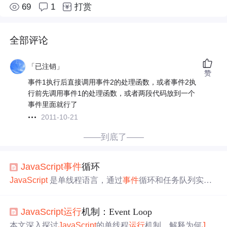
69
1
打赏
全部评论
「已注销」
赞
事件1执行后直接调用事件2的处理函数，或者事件2执
行前先调用事件1的处理函数，或者两段代码放到一个
事件里面就行了
2011-10-21
——到底了——
JavaScript
事件
循环
JavaScript
是单线程语言，通过
事件
循环和任务队列实现
非阻塞异步执行。博客介绍了同步与异步代码特点，阐述
事件
循环核心组成、流程和
运行
机制，对异步操作分类为
JavaScript
运行
机制：Event Loop
宏任务和微任务并说明执行
顺序
，还提及 Promise 同步异
步
问题
及 Node.js 与浏览器
事件
循环差异。
本文深入探讨
JavaScript
的单线程
运行
机制，解释为何
Jav