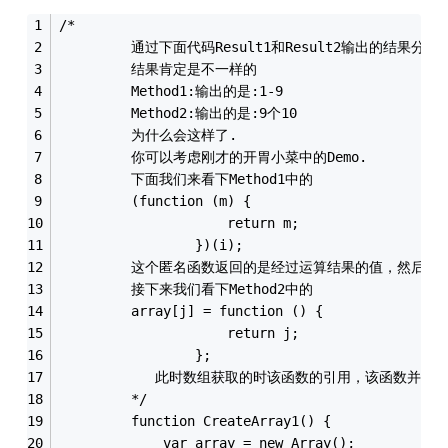
/*
         通过下面代码Result1和Result2输出的结果分
         结果肯定是不一样的
         Method1:输出的是:1-9
         Method2:输出的是:9个10
         为什么会这样了.
         你可以考虑刚才的开胃小菜中的Demo.
         下面我们来看下Method1中的
         (function (m) {
                     return m;
                 })(i);
         这个匿名函数返回的是经过运算结果的值，然后赋
         接下来我们看下Method2中的
         array[j] = function () {
                     return j;
                 };
            此时数组获取的时该函数的引用，该函数并没
         */
         function CreateArray1() {
             var array = new Array();