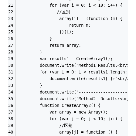
             for (var i = 0; i < 10; i++) {
                //区别
                 array[i] = (function (m) {
                     return m;
                 })(i);
             }
             return array;
         }
         var results1 = CreateArray1();
         document.write("Method1 Results:<br/>")
         for (var i = 0; i < results1.length; i+
             document.write(results1[i]+"<br/>")
         }
         document.write("-----------------------
         document.write("Method2  Results:<br/>"
         function CreateArray2() {
             var array = new Array();
             for (var j = 0; j < 10; j++) {
                 //区别
                 array[j] = function () {