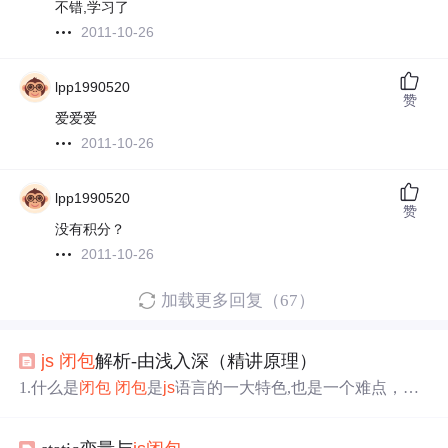
不错,学习了
2011-10-26
lpp1990520
赞
爱爱爱
2011-10-26
lpp1990520
赞
没有积分？
2011-10-26
加载更多回复（67）
js
闭包
解析-由浅入深（精讲原理）
1.什么是
闭包
闭包
是
js
语言的一大特色,也是一个难点，有
很多的高级应用都需要依靠
闭包
来实现 要想实现
闭包
需要
满足三大条件： 1.父子函数的（即函数里面套一个函数）