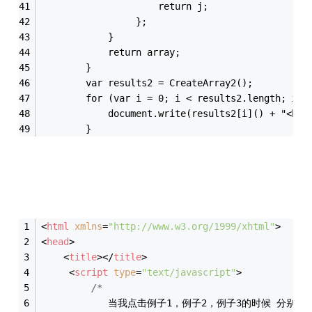
                     return j;
                 };
            }
            return array;
        }
        var results2 = CreateArray2();
        for (var i = 0; i < results2.length; i++
            document.write(results2[i]() + "<br/
        }
<
html
xmlns
=
"http://www.w3.org/1999/xhtml"
>
<
head
>
<
title
>
</
title
>
<
script
type
=
"text/javascript"
>
/*
            当我点击例子1，例子2，例子3的时候 分别弹出