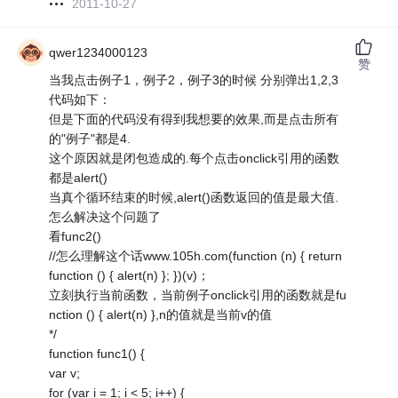
2011-10-27
qwer1234000123
赞
当我点击例子1，例子2，例子3的时候 分别弹出1,2,3
代码如下：
但是下面的代码没有得到我想要的效果,而是点击所有
的"例子"都是4.
这个原因就是闭包造成的.每个点击onclick引用的函数
都是alert()
当真个循环结束的时候,alert()函数返回的值是最大值.
怎么解决这个问题了
看func2()
//怎么理解这个话www.105h.com(function (n) { return
function () { alert(n) }; })(v)；
立刻执行当前函数，当前例子onclick引用的函数就是fu
nction () { alert(n) },n的值就是当前v的值
*/
function func1() {
var v;
for (var i = 1; i < 5; i++) {