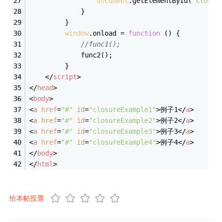
document
.getElementById(
'closur
             }
         }
window
.onload = 
function
 (
) 
{
//func1();
             func2();
         }
</
script
>
</
head
>
<
body
>
<
a
href
=
"#"
id
=
"closureExample1"
>
例子1
</
a
>
<
a
href
=
"#"
id
=
"closureExample2"
>
例子2
</
a
>
<
a
href
=
"#"
id
=
"closureExample3"
>
例子3
</
a
>
<
a
href
=
"#"
id
=
"closureExample4"
>
例子4
</
a
>
</
body
>
</
html
>
给本帖投票