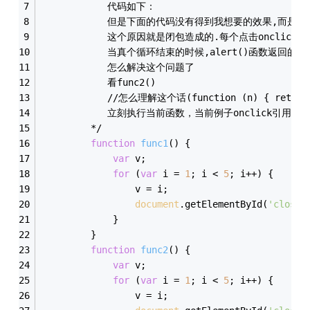
            代码如下：
            但是下面的代码没有得到我想要的效果,而是点
            这个原因就是闭包造成的.每个点击onclick引
            当真个循环结束的时候,alert()函数返回的
            怎么解决这个问题了
            看func2()
            //怎么理解这个话(function (n) { return f
            立刻执行当前函数，当前例子onclick引用的函数
         */
function
func1
(
) 
{
var
 v;
for
 (
var
 i = 
1
; i < 
5
; i++) {
                 v = i;
document
.getElementById(
'closur
             }
         }
function
func2
(
) 
{
var
 v;
for
 (
var
 i = 
1
; i < 
5
; i++) {
                 v = i;