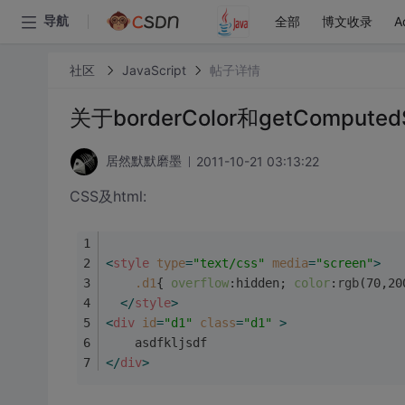
全部
博文收录
A
导航
社区
JavaScript
帖子详情
关于borderColor和getComputedS
2011-10-21 03:13:22
居然默默磨墨
CSS及html:
<
style
type
=
"text/css"
media
=
"screen"
>
.d1
{ 
overflow
:hidden; 
color
:
rgb
(70,20
</
style
>
<
div
id
=
"d1"
class
=
"d1"
 >
	asdfkljsdf
</
div
>