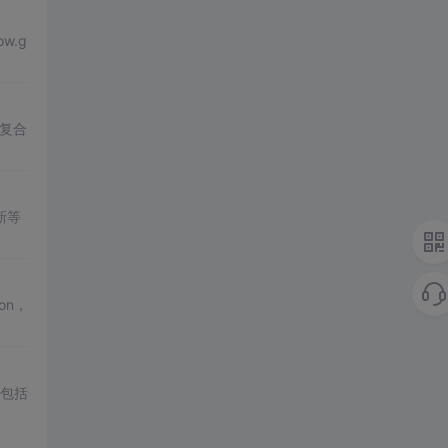
w.g
及复合
新等
con，
，包括