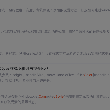
的样式，包括宽度、高度、背景颜色等属性的设置方法，以及如何通过windo
SS样式，包括读写行内样式和查询计算后的样式值。阐述了属性名的转换规则
修改元素样式、利用cssText属性设置样式文本及通过更改class实现样式更
：5个参数调整滑块粗细与视觉风格
ight、handleSize、moveHandleSize、filler
Color
和handleI
提升数据可视化专业性与用户体验。
方法使用`window.get
Com
pute
dSt
yle
`来获取指定元素的计算样式
`函数来获取元素的显示状态。