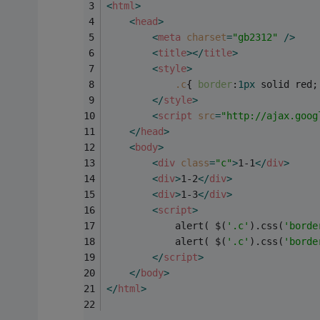
<
html
>
<
head
>
<
meta
charset
=
"gb2312"
 />
<
title
>
</
title
>
<
style
>
.c
{ 
border
:
1px
 solid red;
</
style
>
<
script
src
=
"http://ajax.goog
</
head
>
<
body
>
<
div
class
=
"c"
>
1-1
</
div
>
<
div
>
1-2
</
div
>
<
div
>
1-3
</
div
>
<
script
>
			alert( $(
'.c'
).css(
'borde
			alert( $(
'.c'
).css(
'borde
</
script
>
</
body
>
</
html
>