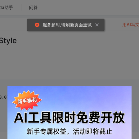
da助手
问答
用AI写
服务超时,请刷新页面重试
tyle
0,0);
border
:
1px
 solid 
#0f0
;}