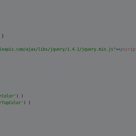
 }
leapis.com/ajax/libs/jquery/1.4.1/jquery.min.js"
>
</
scrip
rColor'
) )
rTopColor'
) )