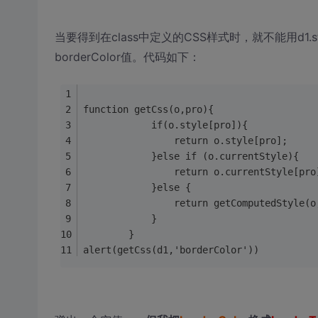
当要得到在class中定义的CSS样式时，就不能用d1.st
borderColor值。代码如下：
function getCss(o,pro){
			if(o.style[pro]){
				return o.style[pro];
			}else if (o.currentStyle){
				return o.currentStyle[pro
			}else {
				return getComputedStyle(
			}
		}
alert(getCss(d1,'borderColor'))