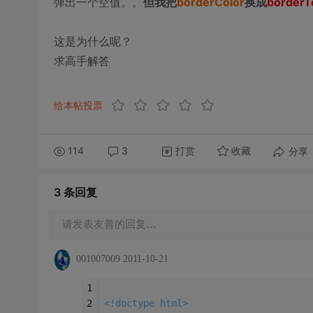
弹出一个空值。。
但我把
borderColor
换成
borderT
这是为什么呢？
求高手解答
给本帖投票
114
3
打赏
分享
收藏
3 条
回复
请发表友善的回复…
001007009
2011-10-21
<!doctype html>