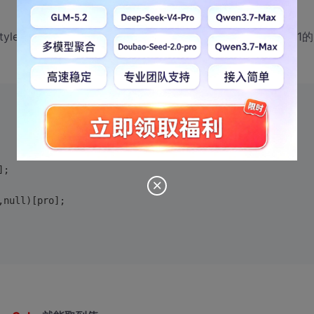
yle.了。这个我知道。但我用getComputedStyle也得不到d1的
];
o,null)[pro];