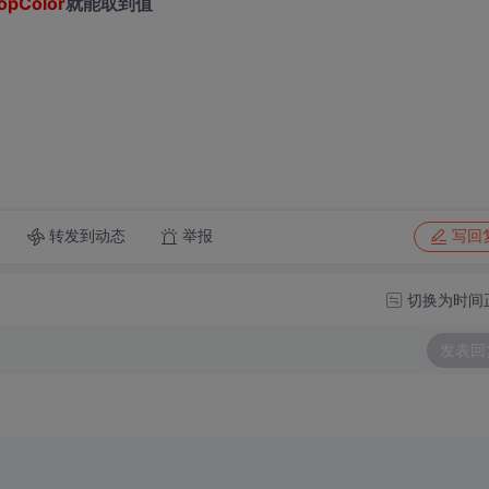
opColor
就能取到值
转发到动态
举报
写回
切换为时间
发表回