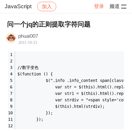
JavaScript
登录
频道
加入
帖子详情
社区
JavaScript
问一个jq的正则提取字符问题
phuai007
2011-10-21
//数字变色
$(function () {
            $(".info .info_content span[class='m
                var str = $(this).html().replace
                var str1 = $(this).html().replac
                var strdiv = "<span style='color
                $(this).html(strdiv);
            });
        });