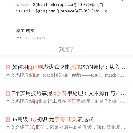
var str = $(this).html().replace(/([^0-9\.]+)/gi, '');
var str1 = $(this).html().replace(/([0-9\.]+)+/gi, '');
楼主 试试
2011-10-21
——到底了——
如何用
jq
正则
表达式快速
提取
JSON数据：从入门到精通的完整指南
本文系统介绍
jq
中regex相关核心函数——test()、match()和c
apture()的使用方法与实战场景。涵盖
字符
串匹配判断、匹
配详情
提取
及捕获组结构化转换，并结合复杂JSON结构处
7个实用技巧掌握
jq
字符
串处理：文本操作与
正则
匹
理、
正则
标志位（i/g/m/x）应用、管道组合等关键技术，
助力高效完成API响应、日志分析和配置解析等JSON数据
本文系统介绍
jq
命令行工具在
字符
串处理方面的7个核心能
提取
任务。
力：
字符
串长度计算、拼接、截取、大小写转换、
正则
匹
配、替换及空白
字符
清除。重点涵盖str_length、+拼接、su
JS高级-
JQ
初识-元
字符
-
正则
表达式
bstr、ascii_upcase/ascii_downcase、test、sub/gsub、ltrim/rtrim
等关键函数用法，适用于JSON上下文中的文本清洗、格式
本文介绍了
JQ
框架，它是对原生JS的升级，通过简化复杂
化与模式识别任务。