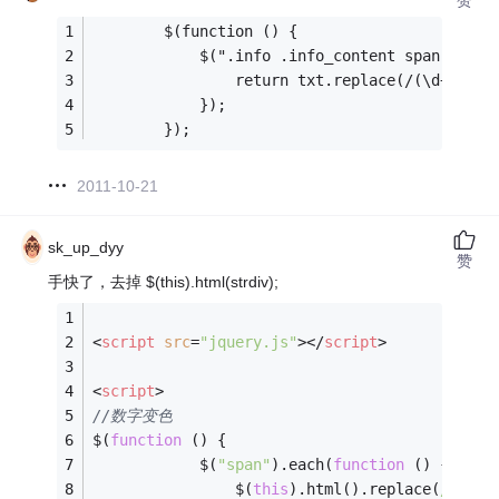
    	$(function () {
    		$(".info .info_content span[cl
    			return txt.replace(/(\d
    		});
        });
2011-10-21
sk_up_dyy
赞
手快了，去掉 $(this).html(strdiv);
<
script
src
=
"jquery.js"
>
</
script
>
<
script
>
//数字变色
$(
function
 (
) 
{
            $(
"span"
).each(
function
 (
) 
{
                $(
this
).html().replace(
/(\d*)