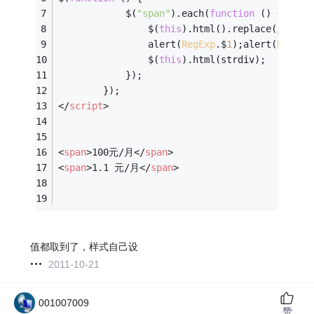
            $(
"span"
).each(
function
 (
) 
{
                $(
this
).html().replace(
/(\d*)
				alert(
RegExp
.$
1
);alert(
RegExp
                $(
this
).html(strdiv);
            });
        });
</
script
>
<
span
>
100元/月
</
span
>
<
span
>
1.1 元/月
</
span
>
值都取到了，样式自己设
2011-10-21
001007009
赞