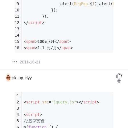
				alert(
RegExp
.$
1
);alert(
RegExp
            });
        });
</
script
>
<
span
>
100元/月
</
span
>
<
span
>
1.1 元/月
</
span
>
2011-10-21
sk_up_dyy
赞
<
script
src
=
"jquery.js"
>
</
script
>
<
script
>
//数字变色
$(
function
 (
) 
{