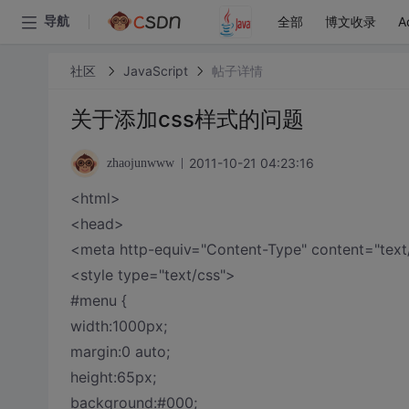
全部
博文收录
A
导航
社区
JavaScript
帖子详情
关于添加css样式的问题
2011-10-21 04:23:16
zhaojunwww
<html>
<head>
<meta http-equiv="Content-Type" content="text/
<style type="text/css">
#menu {
width:1000px;
margin:0 auto;
height:65px;
background:#000;