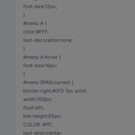
font-size:12px;
}
#menu A {
color:#FFF;
text-decoration:none;
}
#menu A:hover {
font-size:16px;
}
#menu SPAN.current {
border-right:#0F0 1px solid;
width:100px;
float:left;
line-height:65px;
COLOR: #fff;
text-align:center;