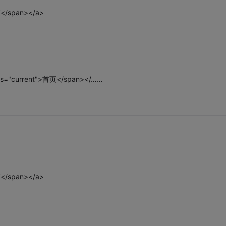
首页</span></a>
lass="current">首页</span></……
首页</span></a>