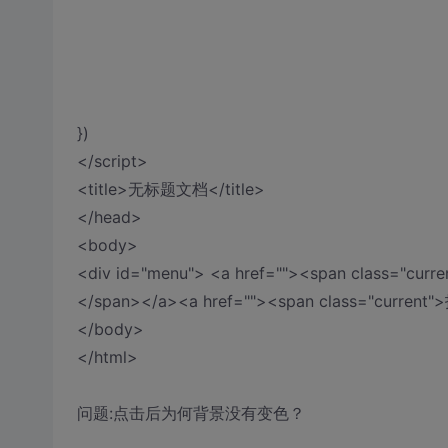
})
</script>
<title>无标题文档</title>
</head>
<body>
<div id="menu"> <a href=""><span class="cur
</span></a><a href=""><span class="current
</body>
</html>
问题:点击后为何背景没有变色？