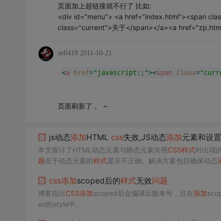
页面加上超链接就不行了 比如:
<div id="menu"> <a href="index.html"><span cl
class="current">关于</span></a><a href="zp.htm
zell419
2011-10-21
<
a
href
=
"javascript:;"
>
<
span
class
=
"curr
页面刷新了 。
~
js动态
添加
HTML
css
失效,JS动态
添加
元素和设
本文探讨了HTML动态元素与静态元素共用
CSS
样式
时出现
题
在于动态元素的
样式
显示不正确。解决方案包括确保动态
时，代码示例展示了如何使用JavaScript进行动态元素的
添
css
添加
scoped后的
样式
无效
问题
博客指出
CSS
添加
scoped后会编译出版本号，且在
添加
sc
ed的style中。