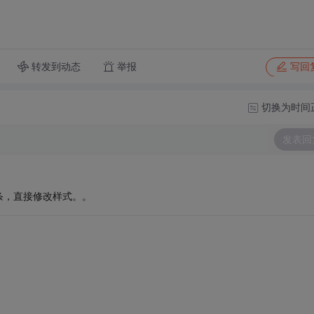
转发到动态
举报
写回
切换为时间
发表回
条，直接修改样式。。