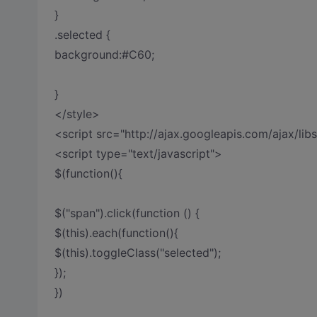
}
.selected {
background:#C60;
}
</style>
<script src="http://ajax.googleapis.com/ajax/libs
<script type="text/javascript">
$(function(){
$("span").click(function () {
$(this).each(function(){
$(this).toggleClass("selected");
});
})