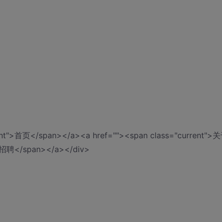
rent">首页</span></a><a href=""><span class="current">
">招聘</span></a></div>