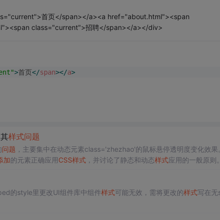
ass="current">首页</span></a><a href="about.html"><span
l"><span class="current">招聘</span></a></div>
ent"
>
首页
</
span
>
</
a
>
置其
样式
问题
的
问题
，主要集中在动态元素class='zhezhao'的鼠标悬停透明度变化效果
添加
的元素正确应用
CSS
样式
，并讨论了静态和动态
样式
应用的一般原则
加
和
样式
设置。
oped的style里更改UI组件库中组件
样式
可能无效，需将更改的
样式
写在无s