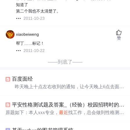
知道了
第二个我也不太清楚了。
2011-10-23
xiaobeiweng
赞
帮丁……标记！
2011-10-22
——到底了——
百度面经
昨天晚上十点左右收到的通知，让今天晚上6点去面
试，当时已经有种不好的预感。一是这个点被叫去面试，
估计是备胎，二是明天晚上有搜狗的笔试。在搜狗和百度
平安性格测试题及答案_（经验）校园招聘时的性格测试题怎么做才能通过
之间，最后决定去百度面试。 面试官是一个姐姐，问
的问题略多，基本上啥都问。 1.乱序的链表，怎么删
原题如下：本人xxx专业，
最近
找工作，总会做到性格测试
除重复节点？空间复杂度要求O(1) 答：先排序再遍
题，好几次了，做完性格测试就没消息了，已经疯了，直
历。 追问：不能改变链表的顺序，怎么做？ 答：
接给跪了，完全找不到套路，都快怀疑人生了。所以想问
对每一个节点q,从head...