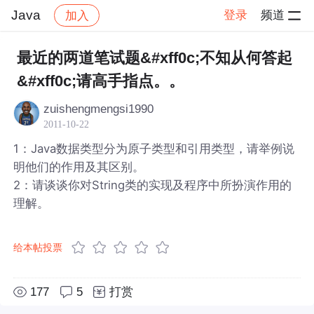
Java
登录
频道
加入
帖子详情
社区
Java
最近的两道笔试题&#xff0c;不知从何答起
&#xff0c;请高手指点。。
zuishengmengsi1990
2011-10-22
1：Java数据类型分为原子类型和引用类型，请举例说
明他们的作用及其区别。
2：请谈谈你对String类的实现及程序中所扮演作用的
理解。
给本帖投票
177
5
打赏