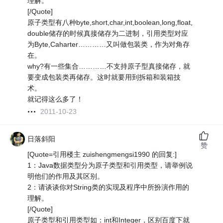
理解。
[/Quote]
原子类型有八种byte,short,char,int,boolean,long,float,
double储存的时候真接储存为二进制，引用类型对应
为Byte,Caharter…………又叫做包装类，作为对角存
在。
why?有一些集合…………不支持原子型真接储存，就
要变成包装类再储存。这时就要用到拆箱和装箱技
术。
就记得这么多了！
2011-10-23
日落斜阳
赞
[Quote=引用楼主 zuishengmengsi1990 的回复:]
1：Java数据类型分为原子类型和引用类型，请举例说
明他们的作用及其区别。
2：请谈谈你对String类的实现及程序中所扮演作用的
理解。
[/Quote]
原子类型和引用类型如：int和Integer，区别百度下就