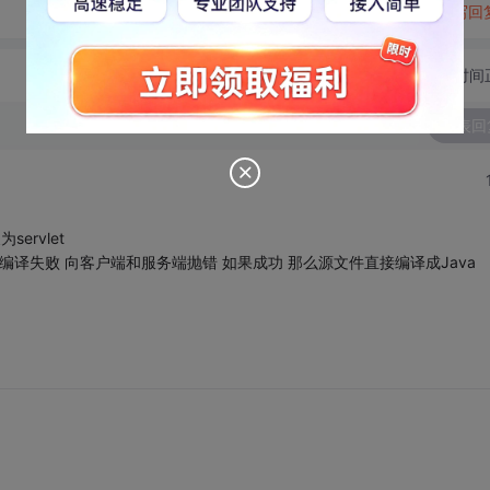
转发到动态
举报
写回
切换为时间
发表回
ervlet
如果编译失败 向客户端和服务端抛错 如果成功 那么源文件直接编译成Java