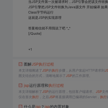
当JSP文件第一次被请求时，JSP引擎会把该文件转换为s
JSP引擎把JSP文件转换为Java源文件 开始编译 
Class字节码运行
这就是JSP的实现原理
答案相信就不用我说了吧 ^_^
[/Quote]
+1
图解
JSP
执行
过程
本文详细阐述了
JSP
的
执行
步骤，从用户发起HTTP请求到
J
图文结合的方式，清晰地展示了
JSP
的工作原理。
jsp
运行原理和
执行
过程
本文详细解析了
JSP
的运行原理，包括客户端请求、
JSP
文件
仅在首次
执行
，之后
JSP
将直接调用已编译的Servlet，
执行
什么是
jsp
？
jsp
的内置对象