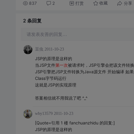
837
2
打赏
分享
收藏
2 条
回复
请发表友善的回复…
豆虫
2011-10-23
JSP的原理是这样的
当JSP文件
第一次
被请求时，JSP引擎会把该文件转换为s
JSP引擎把JSP文件转换为Java源文件 开始编译 
Class字节码运行
这就是JSP的实现原理
答案相信就不用我说了吧 ^_^
wby13579
2011-10-23
[Quote=引用 1 楼 fanchuanzhidu 的回复:]
JSP的原理是这样的