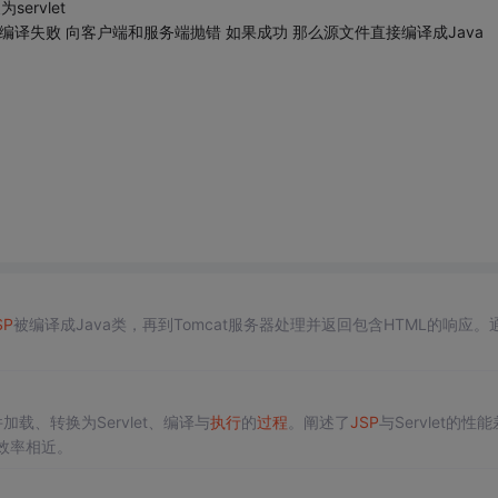
ervlet
如果编译失败 向客户端和服务端抛错 如果成功 那么源文件直接编译成Java
SP
被编译成Java类，再到Tomcat服务器处理并返回包含HTML的响应。
加载、转换为Servlet、编译与
执行
的
过程
。阐述了
JSP
与Servlet的性
效率相近。