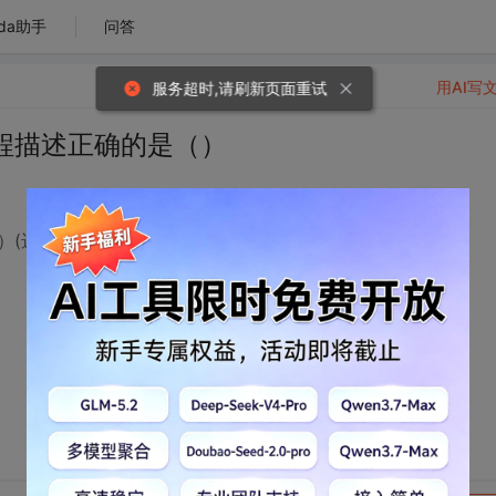
da助手
问答
用AI写
服务超时,请刷新页面重试
程描述正确的是（）
(选择两项)