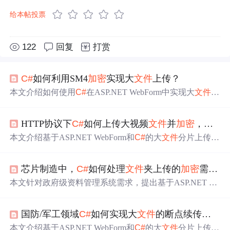
给本帖投票
122
回复
打赏
C#
如何利用SM4
加密
实现大
文件
上传？
本文介绍如何使用
C#
在ASP.NET WebForm中实现大
文件
分
片上传，结合SM4
加密
传输与存储，支持断点续传和
文件
夹层级保留，兼容IE8环境，适用于政府级安全需求场景。
HTTP协议下
C#
如何上传大视频
文件
并
加密
，解决方案？
本文介绍基于ASP.NET WebForm和
C#
的大
文件
分片上传解
决方案，支持20G以上
文件
传输、断点续传及AES-256前端
加密
、SM4后端存储
加密
。方案兼容IE8及以上浏览器，保
芯片制造中，
C#
如何处理
文件
夹上传的
加密
需求？
留
文件
夹层级结构，适用于高安全性要求的企业级应用。
本文针对政府级资料管理系统需求，提出基于ASP.NET We
bForms（
C#
）的大
文件
夹上传全栈解决方案，支持20GB
级分片上传、IE8兼容、SM4/AES双层
加密
传输与存储、断
国防/军工领域
C#
如何实现大
文件
的断点续传与
加密
点续传及原始目录结构保留。后端采用UploadHandler.ashx
处理分片校验、合并与
加密
落盘；前端使用原生ES5
JS
+ifr
本文介绍基于ASP.NET WebForm和
C#
的大
文件
分片上传解