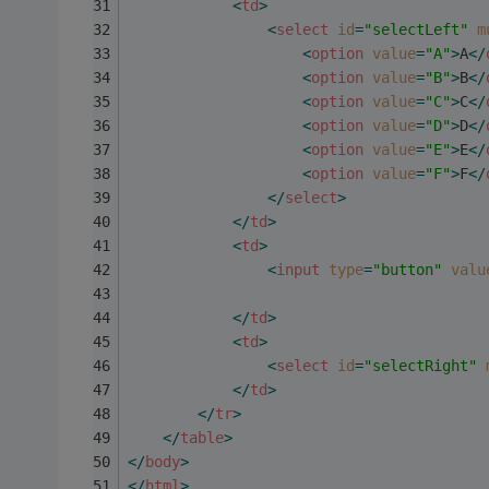
<
td
>
<
select
id
=
"selectLeft"
m
<
option
value
=
"A"
>
A
</
<
option
value
=
"B"
>
B
</
<
option
value
=
"C"
>
C
</
<
option
value
=
"D"
>
D
</
<
option
value
=
"E"
>
E
</
<
option
value
=
"F"
>
F
</
</
select
>
</
td
>
<
td
>
<
input
type
=
"button"
valu
</
td
>
<
td
>
<
select
id
=
"selectRight"
</
td
>
</
tr
>
</
table
>
</
body
>
</
html
>