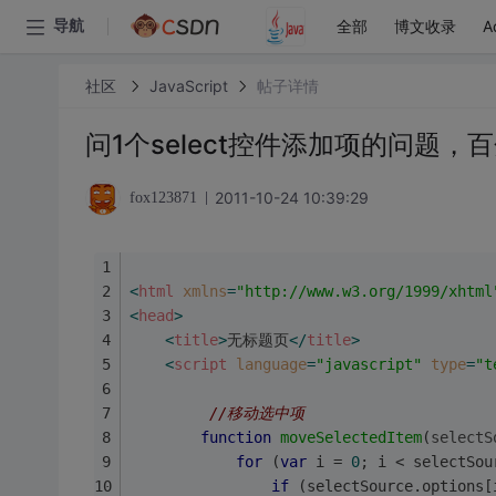
全部
博文收录
A
导航
社区
JavaScript
帖子详情
问1个select控件添加项的问题，
2011-10-24 10:39:29
fox123871
<
html
xmlns
=
"http://www.w3.org/1999/xhtml
<
head
>
<
title
>
无标题页
</
title
>
<
script
language
=
"javascript"
type
=
"t
//移动选中项
function
moveSelectedItem
(
selectS
for
 (
var
 i = 
0
; i < selectSou
if
 (selectSource.options[