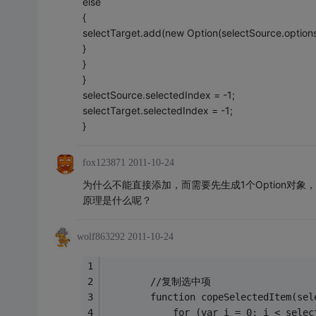
else
{
selectTarget.add(new Option(selectSource.options[i
}
}
}
selectSource.selectedIndex = -1;
selectTarget.selectedIndex = -1;
}
fox123871
2011-10-24
为什么不能直接添加，而需要先生成1个Option对象
原理是什么呢？
wolf863292
2011-10-24
        //复制选中项
        function copeSelectedItem(sel
            for (var i = 0; i < selec