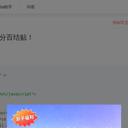
da助手
问答
用AI写
百分百结贴！
"
 >
ext/javascript"
>
ource,selectTarget
) 
{
rce.options.length; i++) {
i].selected)