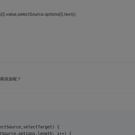
].value,selectSource.options[i].text));
，再添加呢？
ectSource,selectTarget) {
tSource.options.length; i++) {