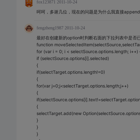
fox123871
2011-10-24
呵呵，多谢几位，现在的问题是为什么我直接appendCh
fengzheng1987
2011-10-24
最好在创建新的option时判断右面的下拉列表中是
function moveSelectedItem(selectSource,selectTar
for (var i = 0; i < selectSource.options.length; i++) 
if (selectSource.options[i].selected)
{
if(selectTarget.options.length!=0)
{
for(var j=0;j<selectTarget.options.length;j++)
{
if(selectSource.options[i].text!=selectTarget.option
{
selectTarget.add(new Option(selectSource.options[i
}
}
}