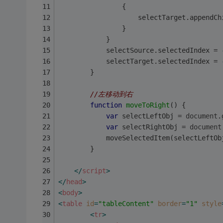
                {
                    selectTarget.appendCh
                }
            }
            selectSource.selectedIndex = 
            selectTarget.selectedIndex = 
        }
//左移动到右
function
moveToRight
(
) 
{
var
 selectLeftObj = 
document
.
var
 selectRightObj = 
document
            moveSelectedItem(selectLeftOb
        }
</
script
>
</
head
>
<
body
>
<
table
id
=
"tableContent"
border
=
"1"
style
<
tr
>