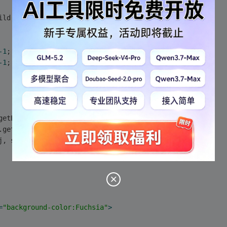
ild(selectSource.options[i]);
-1
;
-1
;
getElementById(
"selectLeft"
);
.getElementById(
"selectRight"
);
j, selectRightObj);
=
"background-color:Fuchsia"
>