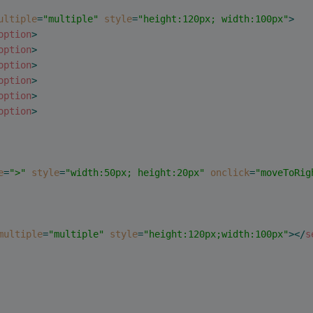
ultiple
=
"multiple"
style
=
"height:120px; width:100px"
>
option
>
option
>
option
>
option
>
option
>
option
>
e
=
">"
style
=
"width:50px; height:20px"
onclick
=
"moveToRig
multiple
=
"multiple"
style
=
"height:120px;width:100px"
>
</
s