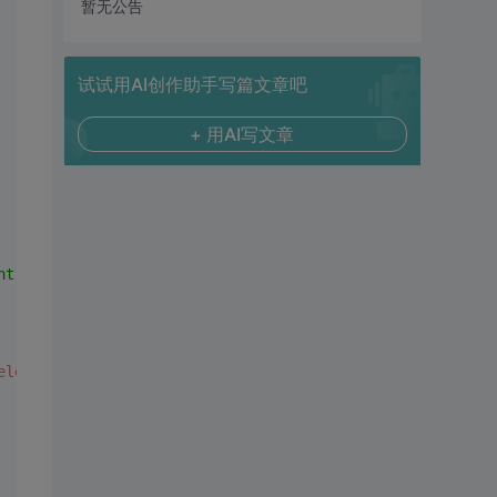
暂无公告
试试用AI创作助手写篇文章吧
+ 用AI写文章
ht();"
 />
<
br
 />
elect
>