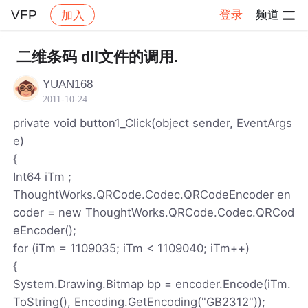
VFP
登录
频道
加入
帖子详情
社区
VFP
二维条码 dll文件的调用.
YUAN168
2011-10-24
private void button1_Click(object sender, EventArgs
e)
{
Int64 iTm ;
ThoughtWorks.QRCode.Codec.QRCodeEncoder en
coder = new ThoughtWorks.QRCode.Codec.QRCod
eEncoder();
for (iTm = 1109035; iTm < 1109040; iTm++)
{
System.Drawing.Bitmap bp = encoder.Encode(iTm.
ToString(), Encoding.GetEncoding("GB2312"));