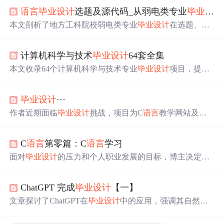
语言
毕业设计
选题及源代码_从弱电类专业
毕业设计
本文剖析了地方工科院校弱电类专业
毕业设计
在选题、指
导、论文写作与答辩等方面的
问题
，如选题不当、论文写
作不规范等。还从
毕业设计
环节透视了应用型本科教育教
计算机科学与技术
毕业设计
64套全集
学转型
问题
，包括学生综合能力、工程实践和写作能力不
足，旨在推动专业向应用型转变。
本文收录64个计算机科学与技术专业
毕业设计
项目，提供
完整源码，涉及多
语言
和技术实践。探讨了
毕业设计
的意
义、编程
语言
与技术应用、编程技能培养、核心领域探
毕业设计
···
究、实际
问题
解决等内容，还提及对学生职业发展规划及
结合未来技术趋势的作用。
作者近期面临
毕业设计
挑战，项目为C
语言
教学网站及考
试系统的开发。在线资源收费且质量参差不齐，购买的成
品存在诸多
问题
，指导教师建议寻找更简单的方案。
C
语言
第零篇：C
语言
学习
面对
毕业设计
的压力和个人职业发展的目标，博主决定从
零开始系统学习C
语言
，并跟随贺老师的指导进行深入研
究。本篇将记录博主的学习过程、遇到的
问题
及其解决办
ChatGPT 完成
毕业设计
【一】
法。
文章探讨了ChatGPT在
毕业设计
中的应用，强调其自然
语
言
处理能力、快速原型开发及可扩展性，但也指出数据隐
私、模型局限性和成本
问题
是需关注的。建议在使用时平