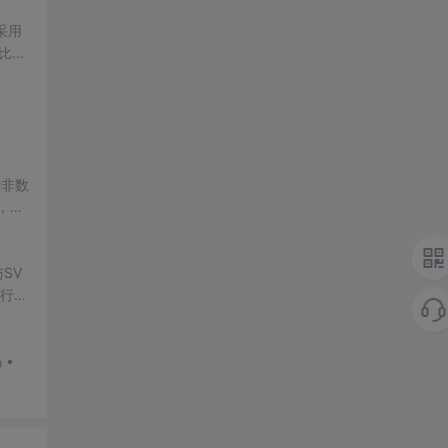
采用
比，
些非数
，我
用
VF
SV
行np
项目