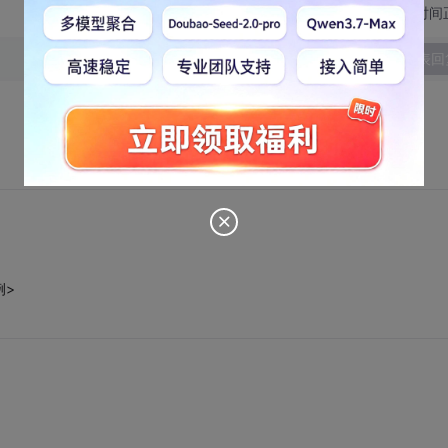
切换为时间
发表回
例>