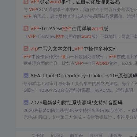
VFP
绑定
word
事件，让自动化处理更容易
与
VFP
COM 通信事件本书中，我们专注于告诉服务器该怎
VFP
的形式，启动属性查询或从方法调用获取返回值。沟通
这似乎很奇怪，后者可以通过事件代码与
VFP
通信。虽然 Fo
VFP
-TreeView
控件
使用详解
word
版
《
VFP
-TreeView
控件
使用详解
word
vfp
中写入文本文件_
VFP
中操作多种文件
VFP
中操作多种文件
做
为一种数据处理软件，
VFP
在使用上
据处理方面的内容，比如在
VFP
中打开
WORD
文档、EXCE
们处理这些问题的方法是使用OLE(现称之为ActiveX)技术
AI-Artifact-Dependency-Tracker-v1.0-原创
P
...
原创本地工程审计与分析工具合集中的独立资源包。每个ZIP
G报告、1080×720真实运行效果图、README、运行说明、功
m test验证算法，执行npm run report生成报
2026最新梦幻防红系统源码/支持抖音圆码
源码、Logo、官方截图、论文、生产日志或其他受限素材
2026最新梦幻防红系统源码/支持抖音圆码 核心特性： • 多域名池智能切换，防拦截率99%+ • 抖音官方API对接，生成真正小程序码 •
完整API接口，支持第三方集成 • 实时数据统计，多维度分
关于我
招贤纳
商务合
寻求报
协议专