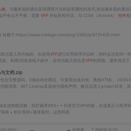
么
做
。与服务器的通信采用调用方法和设置属性的形式;来自服务器的通信
似乎有点不平衡，需要
VFP
开始所有对话。与 COM （ActiveX）
控件
相
xPro 可以查看和处理 ActiveX
控件
引发的事件，但它看不...
版》下载地址：网盘下载 转载于:https://www.cnblogs.com/long12365/p/9731425.html
的简洁是人所共知的。在使用
VFP
进行应用程序开以时，有时会涉及到一
L图表、利用OE收发电子邮件，这些功能又恰恰是
VFP
的弱项。通常情况下
来完成。但是，在
VFP
中要熟练操作OLE对象，又是一件更麻烦的事情。拿
源码与文档.zip
包含完整源码、3项自动化测试、可复现合成示例、离线HTML、JSON与
能清单、MIT License及原创与授权声明。解压后进入project目录，执
告，也可通过本地静态服务器打开网页。运行时零第三方依赖，不包含热点产品或开源
。适合前端开发、AI应用工程、测试审计和课程实践。
析报表 • 积分系统+邀请返利，运营利器
400-660-
在线客
工作时间 8:30-