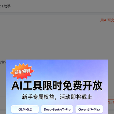
da助手
用AI写
辑文件、表格、图片等
转发到动态
举报
写回