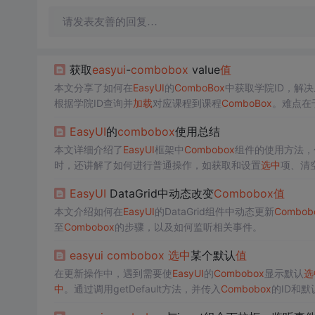
请发表友善的回复…
获取
easyui
-
combobox
value
值
本文分享了如何在
EasyUI
的
ComboBox
中获取学院ID，解决从
根据学院ID查询并
加载
对应课程到课程
ComboBox
。难点在
体名称与view中设置的valueField一致。
EasyUI
的
combobox
使用总结
本文详细介绍了
EasyUI
框架中
Combobox
组件的使用方法，
时，还讲解了如何进行普通操作，如获取和设置
选中
项、清
EasyUI
DataGrid中动态改变
Combobox
值
本文介绍如何在
EasyUI
的DataGrid组件中动态更新
Combob
至
Combobox
的步骤，以及如何监听相关事件。
easyui
combobox
选中
某个默认
值
在更新操作中，遇到需要使
EasyUI
的
Combobox
显示默认
选
中
。通过调用getDefault方法，并传入
Combobox
的ID和默
中
项。