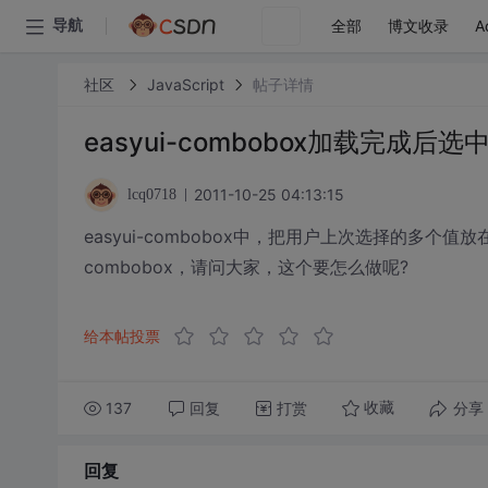
全部
博文收录
A
导航
社区
JavaScript
帖子详情
easyui-combobox加载完成后
2011-10-25 04:13:15
lcq0718
easyui-combobox中，把用户上次选择的多个值
combobox，请问大家，这个要怎么做呢?
给本帖投票
137
回复
打赏
分享
收藏
回复