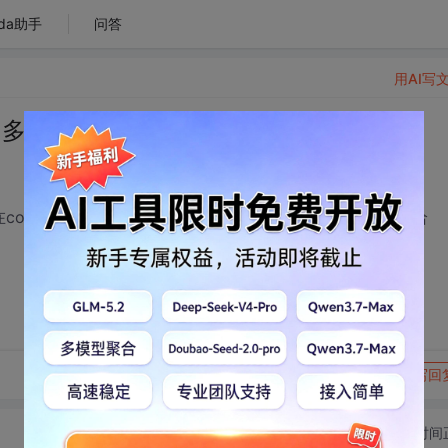
da助手
问答
用AI写
选中多个值
放在cookie中，当下次用户打开时，取出cookie中的值，并赋给
转发到动态
举报
写回
切换为时间