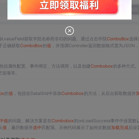
发表回
valueField获取学院名称而非ID的问题。通过点击学院
ComboBox
选择
于正确获取
ComboBox
的
值
，并强调Controller返回数据格式需为JSON
包括属性配置、事件绑定、方法调用，以及创建
Combobox
的多种方式。
空选项等。
ox
的
值
，包括在DataGrid中添加
Combobox
的方法，从后台获取数据并
中
值
的问题。解决方案是在
Combobox
的onLoadSuccess事件中设置默
认
值
，遍历数据并
选中
匹配项。示例代码展示了如何在数据
加载
完成
后设