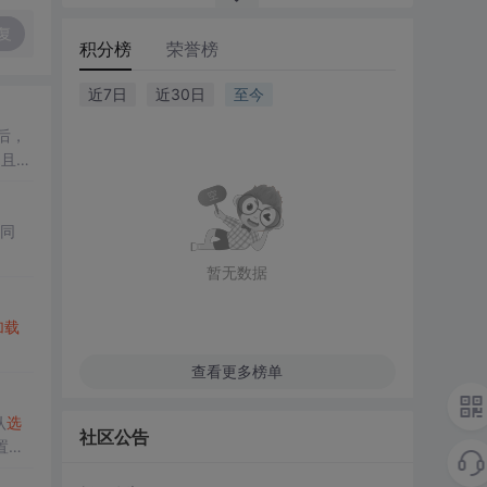
复
积分榜
荣誉榜
近7日
近30日
至今
后，
，且实
同
暂无数据
加载
查看更多榜单
认
选
社区公告
置
选