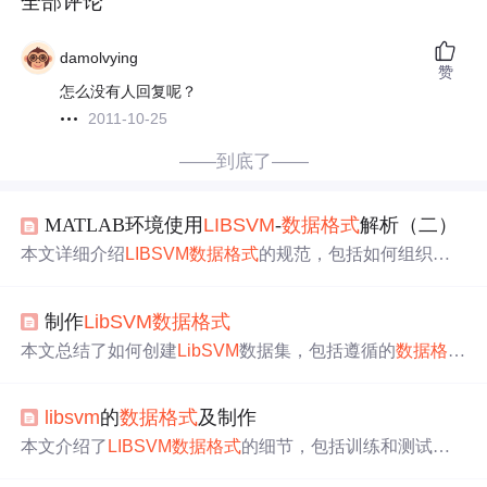
全部评论
damolvying
赞
怎么没有人回复呢？
2011-10-25
——到底了——
MATLAB环境使用
LIBSVM
-
数据格式
解析（二）
本文详细介绍
LIBSVM
数据格式
的规范，包括如何组织输
入数据，生成和读取
LIBSVM
格式的数据。通过实例演示
在MATLAB环境中使用
libsvm
write函数生成
LIBSVM
格式
制作
LibSVM
数据格式
数据的过程，并展示如何使用
LIBSVM
进行训练和预测。
本文总结了如何创建
LibSVM
数据集，包括遵循的
数据格式
、如何在Matlab中整理训练样本和标签，以及使用
libsvm
re
ad()函数读取数据进行机器学习实践。
libsvm
的
数据格式
及制作
本文介绍了
LIBSVM
数据格式
的细节，包括训练和测试数
据的格式要求，并提供了一个使用示例。此外还分享了一