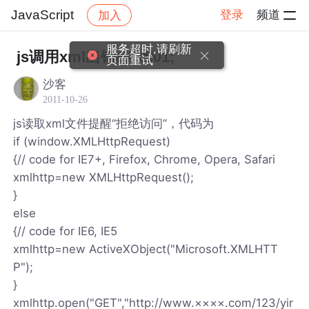
JavaScript
登录
频道
加入
帖子详情
社区
JavaScript
服务超时,请刷新
js调用xml出错&#xff01;
页面重试
沙客
2011-10-26
js读取xml文件提醒“拒绝访问”，代码为
if (window.XMLHttpRequest)
{// code for IE7+, Firefox, Chrome, Opera, Safari
xmlhttp=new XMLHttpRequest();
}
else
{// code for IE6, IE5
xmlhttp=new ActiveXObject("Microsoft.XMLHTT
P");
}
xmlhttp.open("GET","http://www.××××.com/123/yir