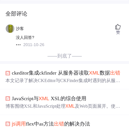
全部评论
沙客
赞
没人回答?
2011-10-26
——到底了——
ckeditor集成ckfinder 从服务器读取
XML
数据
出错
本文记录了解决CKEditor与CKFinder集成时遇到的从服务
器读取
XML
数据
出错
的问题过程。通过调整CKFinder的目
录位置和路径配置，最终成功解决了该问题。
JavaScript与
XML
XSL的综合使用
博客围绕XSL和JavaScript处理
XML
及Web页面展开。使用
XSL显示
XML
内容时，要注意外部文档引用路径；处理
XM
L
字符串时节点名会改变。还介绍了显示XSL内容的方法、
js
调用
flex中as方法
出错
的解决办法
动态操作的支持。此外，提及Web页面中JavaScript
出错
的