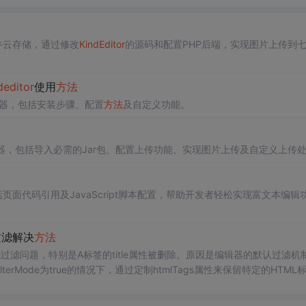
牛云存储，通过修改
KindEditor
的源码和配置PHP后端，实现图片上传到
deditor
使用
方法
器，包括安装步骤、配置
方法
及自定义功能。
器，包括导入必需的Jar包、配置上传功能、实现图片上传及自定义上传
页面代码引用及JavaScript脚本配置，帮助开发者轻松实现富文本编辑
过滤解决
方法
过滤问题，特别是A标签的title属性被删除。原因是编辑器的默认过滤机
ilterMode为true的情况下，通过定制htmlTags属性来保留特定的HTML
签添加line-height属性。修改后需清除缓存以使设置生效。