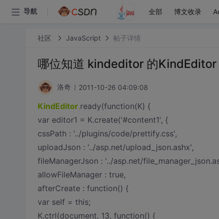
全部
博文收录
A
导航
社区
JavaScript
帖子详情
哪位知道 kindeditor 的KindEd
2011-10-26 04:09:08
洛奇
KindEditor
.
ready(function(K) {
var editor1 = K.create('#content1', {
cssPath : '../plugins/code/prettify.css',
uploadJson : '../asp.net/upload_json.ashx',
fileManagerJson : '../asp.net/file_manager_json.as
allowFileManager : true,
afterCreate : function() {
var self = this;
K.ctrl(document, 13, function() {