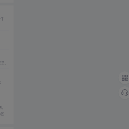
七牛
处理。
功
制。
标签和