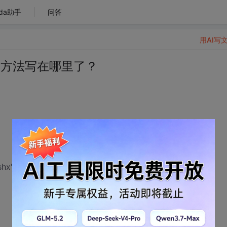
da助手
问答
用AI写
itor 方法写在哪里了？
hx',