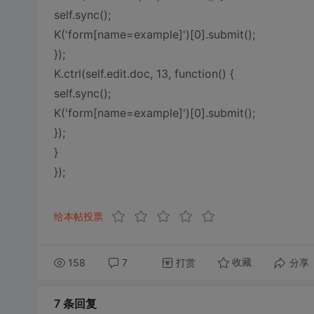
self.sync();
K('form[name=example]')[0].submit();
});
K.ctrl(self.edit.doc, 13, function() {
self.sync();
K('form[name=example]')[0].submit();
});
}
});
给本帖投票
158
7
打赏
分享
收藏
7 条
回复