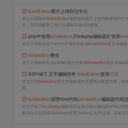
KindEditor
图片上传到七牛云
本文介绍如何将
KindEditor
编辑器的图片上传功能整合到七
云，并详细解释了每个步骤和关键代码修改。
php中使用
kindeditor
,Thinkphp编辑器扩张类
kin
本文介绍如何在ThinkPHP项目中集成
KindEditor
富文本编辑
kindeditor
整合
本文介绍如何在JavaWeb项目中集成
Kindeditor
富文本编辑
ASP.NET 文字编辑控件
KindEditor
使用
方法
本文介绍
KindEditor
富文本编辑器的简易两步配置
方法
，包括
能。
kindeditor
清理html代码,
kindeditor
编辑器代码
本文介绍了
Kindeditor
编辑器在使用过程中遇到的HTML代码
解决办法包括将filterMode设置为false以关闭过滤，或者在f
属性。例如，要保留行距代码，可以在htmlTags中为span标