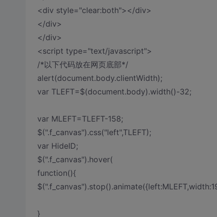
<div style="clear:both"></div>
</div>
</div>
<script type="text/javascript">
/*以下代码放在网页底部*/
alert(document.body.clientWidth);
var TLEFT=$(document.body).width()-32;
var MLEFT=TLEFT-158;
$(".f_canvas").css("left",TLEFT);
var HideID;
$(".f_canvas").hover(
function(){
$(".f_canvas").stop().animate({left:MLEFT,width:1
}