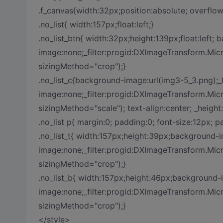
.f_canvas{width:32px;position:absolute; overflow
.no_list{ width:157px;float:left;}
.no_list_btn{ width:32px;height:139px;float:left
image:none;_filter:progid:DXImageTransform.Mic
sizingMethod="crop");}
.no_list_c{background-image:url(img3-5_3.png);
image:none;_filter:progid:DXImageTransform.Mic
sizingMethod="scale"); text-align:center; _height
.no_list p{ margin:0; padding:0; font-size:12px; p
.no_list_t{ width:157px;height:39px;background
image:none;_filter:progid:DXImageTransform.Mic
sizingMethod="crop");}
.no_list_b{ width:157px;height:46px;background
image:none;_filter:progid:DXImageTransform.Mic
sizingMethod="crop");}
</style>