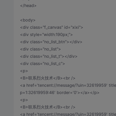
</head>
<body>
<div class="f_canvas" id="xixi">
<div style="width:190px;">
<div class="no_list_btn"></div>
<div class="no_list">
<div class="no_list_t"></div>
<div class="no_list_c">
<p>
<B>联系烈火技术</B><br />
<a href='tencent://message/?uin=32619959' ti
p=1:32619959:46' border='0'></a></p>
<p>
<B>联系烈火技术</B><br />
<a href='tencent://message/?uin=32619959' ti