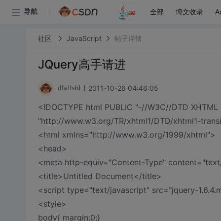
全部
博文收录
A
导航
社区
JavaScript
帖子详情
JQuery高手请进
2011-10-26 04:46:05
dfsdfsfd
<!DOCTYPE html PUBLIC "-//W3C//DTD XHTML 1.0
"http://www.w3.org/TR/xhtml1/DTD/xhtml1-transi
<html xmlns="http://www.w3.org/1999/xhtml">
<head>
<meta http-equiv="Content-Type" content="text/
<title>Untitled Document</title>
<script type="text/javascript" src="jquery-1.6.4.
<style>
body{ margin:0;}