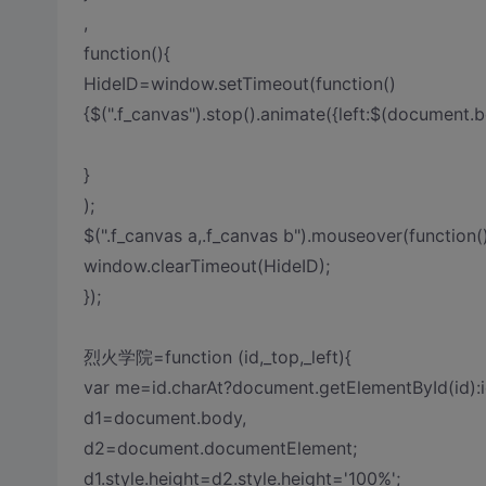
,
function(){
HideID=window.setTimeout(function()
{$(".f_canvas").stop().animate({left:$(document.b
}
);
$(".f_canvas a,.f_canvas b").mouseover(function(
window.clearTimeout(HideID);
});
烈火学院=function (id,_top,_left){
var me=id.charAt?document.getElementById(id):i
d1=document.body,
d2=document.documentElement;
d1.style.height=d2.style.height='100%';