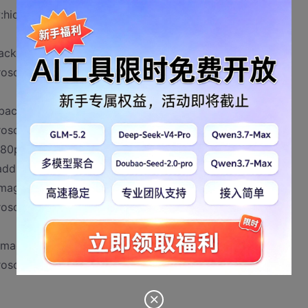
:hidden;}
; background-image:url(img3-5_1.png);_background-
rosoft.AlphaImageLoader(src="img3-5_1.png",
_background-
rosoft.AlphaImageLoader(src="img3-5_3.png",
:80px}
adding:2px 0; line-height:18px;}
-image:url(img3-5_2.png);_background-
rosoft.AlphaImageLoader(src="img3-5_2.png",
-image:url(img3-5_4.png);_background-
rosoft.AlphaImageLoader(src="img3-5_4.png",