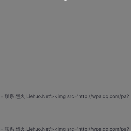
tle='联系 烈火 Liehuo.Net'><img src='http://wpa.qq.com/pa?
tle='联系 烈火 Liehuo.Net'><img src='http://wpa.qq.com/pa?