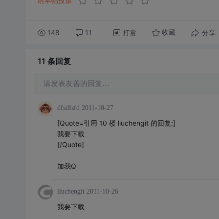
给本帖投票
148
11
打赏
分享
收藏
11 条
回复
请发表友善的回复…
dfsdfsfd
2011-10-27
[Quote=引用 10 楼 liuchengit 的回复:]
我要下载
[/Quote]
加我Q
liuchengit
2011-10-26
我要下载