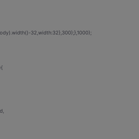
ody).width()-32,width:32},300);},1000);
){
d,