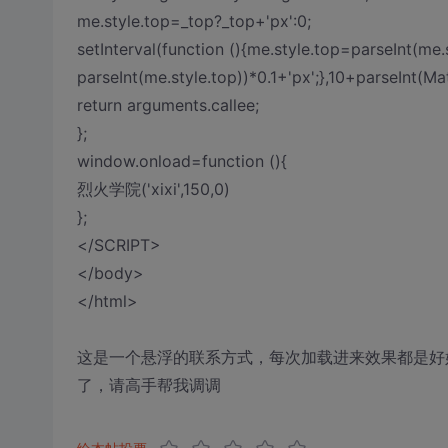
me.style.top=_top?_top+'px':0;
setInterval(function (){me.style.top=parseInt(me
parseInt(me.style.top))*0.1+'px';},10+parseInt(M
return arguments.callee;
};
window.onload=function (){
烈火学院('xixi',150,0)
};
</SCRIPT>
</body>
</html>
这是一个悬浮的联系方式，每次加载进来效果都是好好
了，请高手帮我调调