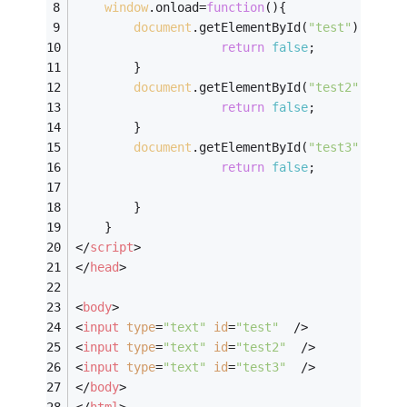
window
.onload=
function
(
)
{
document
.getElementById(
"test"
).onkey
return
false
;
		}
document
.getElementById(
"test2"
).onke
return
false
;
		}
document
.getElementById(
"test3"
).onke
return
false
;
		}
	}
</
script
>
</
head
>
<
body
>
<
input
type
=
"text"
id
=
"test"
  />
<
input
type
=
"text"
id
=
"test2"
  />
<
input
type
=
"text"
id
=
"test3"
  />
</
body
>