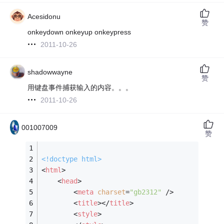
Acesidonu
赞
onkeydown onkeyup onkeypress
2011-10-26
shadowwayne
赞
用键盘事件捕获输入的内容。。。
2011-10-26
001007009
赞
<!doctype 
html
>
<
html
>
<
head
>
<
meta
charset
=
"gb2312"
 />
<
title
>
</
title
>
<
style
>