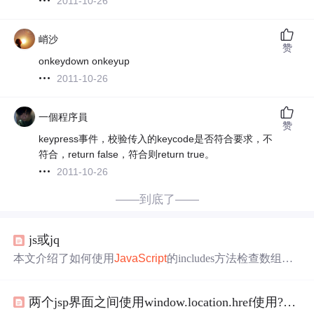
2011-10-26
峭沙
赞
onkeydown onkeyup
2011-10-26
一個程序員
赞
keypress事件，校验传入的keycode是否符合要求，不
符合，return false，符合则return true。
2011-10-26
——到底了——
js或jq
本文介绍了如何使用
JavaScript
的includes方法检查数组中
是否存在特定元素，并展示了如何使用正则表达式实现字
符串的
截取
，包括前后内容提取。同时涵盖了基础的DOM
两个jsp界面之间使用window.location.href使用?传递参数以及接受参数
操作和JQuery给
input
赋值
技巧。