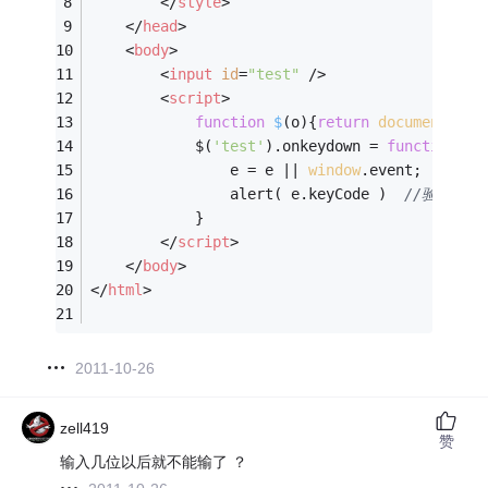
</
style
>
</
head
>
<
body
>
<
input
id
=
"test"
 />
<
script
>
function
$
(
o
)
{
return
document
.get
			$(
'test'
).onkeydown = 
function
(
e
)
				e = e || 
window
.event;
				alert( e.keyCode )  
//验证keyC
			}
</
script
>
</
body
>
</
html
>
2011-10-26
zell419
赞
输入几位以后就不能输了 ？