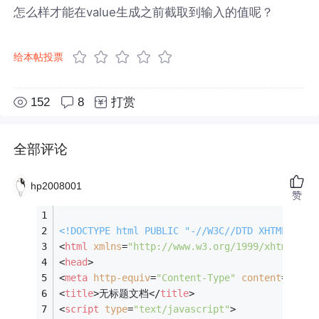
怎么样才能在value生成之前截取到输入的值呢？
给本帖投票
152
8
打赏
全部评论
hp2008001
赞
<!DOCTYPE 
html
PUBLIC
"-//W3C//DTD XHTML 1.0 
<
html
xmlns
=
"http://www.w3.org/1999/xhtml"
>
<
head
>
<
meta
http-equiv
=
"Content-Type"
content
=
"text
<
title
>
无标题文档
</
title
>
<
script
type
=
"text/javascript"
>