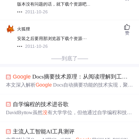
版本没有问题的话，就下载个资源吧...
2011-10-26
火狐狸
赞
安装之后要用那浏览器下载个资源···
2011-10-26
——到底了——
Google
Docs摘要技术原理：从阅读理解到工业级信息压缩
本文深入解析
Google
Docs自动摘要功能的技术实现，聚焦
Transformer自注意力机制如何实现语义建模与跨句逻辑理
解，阐述预训练-微调范式在办公文档场景下的定向优化，
自学编程的技术进谷歌
并揭示其前端智能切片、三重质量校验及静态最优参数固
化等工业级设计。内容涵盖摘要生成中的事实一致性检
DavidByttow虽然
没
有大学学位，但他通过自学编程和技术
查、术语稳定性校验与读者意图匹配机制，强调该能力本
积累成功加入
Google
。他从一所排名较低的大学开始，通
质是阅读理解驱动的信息压缩，而非简单词频统计。
过不懈努力，最终凭借自己的技术和项目经验赢得了
Goog
主流人工智能AI工具测评
le
的认可。